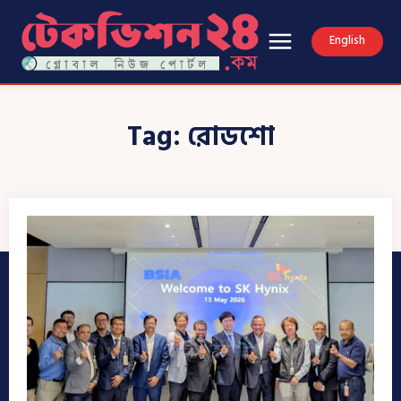
English
Tag:
রোডশো