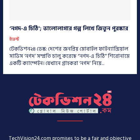
‘নগদ-এ চিঠি’; ভালোলাগার গল্প লিখে জিতুন পুরস্কার
ইভেন্ট
টেকভিশন২৪ ডেস্ক: দেশের জনপ্রিয় মোবাইল ফাইন্যান্সিয়াল
সার্ভিস ‘নগদ’ সম্প্রতি চালু করেছে “নগদ-এ চিঠি” শিরোনামে
একটি ক্যাম্পেইন। যেখানে গ্রাহকরা ‘নগদ’ নিয়ে...
TechVision24.com promises to be a fair and objective