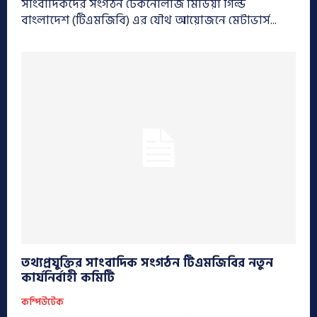
সাংবাদিকদের সংগঠন টেকনোলজি মিডিয়া গিল্ড
বাংলাদেশ (টিএমজিবি) এর যৌথ আয়োজনে মেটাভার্স...
তথ্যপ্রযুক্তির সাংবাদিক সংগঠন টিএমজিবির নতুন
কার্যনির্বাহী কমিটি
কম্পিউটেক