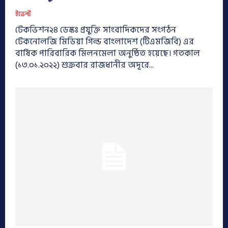
ইভেন্ট
টেকভিশন২৪ ডেস্কঃ প্রযুক্তি সাংবাদিকদের সংগঠন
টেকনোলজি মিডিয়া গিল্ড বাংলাদেশ (টিএমজিবি) এর
বার্ষিক পারিবারিক মিলনমেলা অনুষ্ঠিত হয়েছে। গতকাল
(১৩.০১.২০২২) শুক্রবার রাজধানীর অদূরে...