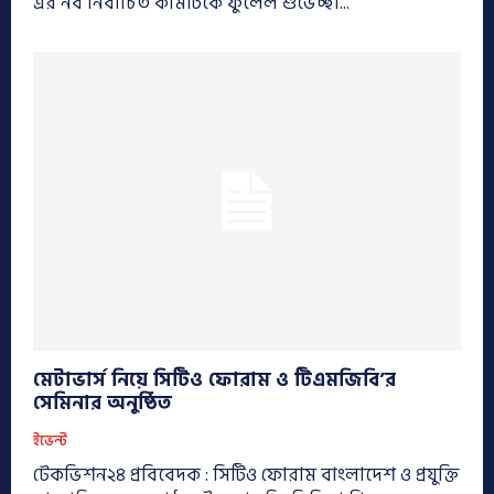
এর নব নির্বাচিত কমিটিকে ফুলেল শুভেচ্ছা...
মেটাভার্স নিয়ে সিটিও ফোরাম ও টিএমজিবি’র
সেমিনার অনুষ্ঠিত
ইভেন্ট
টেকভিশন২৪ প্রবিবেদক : সিটিও ফোরাম বাংলাদেশ ও প্রযুক্তি