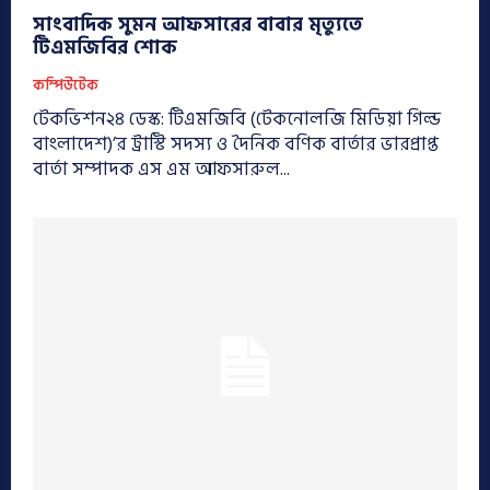
সাংবাদিক সুমন আফসারের বাবার মৃত্যুতে
টিএমজিবির শোক
কম্পিউটেক
টেকভিশন২৪ ডেস্ক: টিএমজিবি (টেকনোলজি মিডিয়া গিল্ড
বাংলাদেশ)’র ট্রাস্টি সদস্য ও দৈনিক বণিক বার্তার ভারপ্রাপ্ত
বার্তা সম্পাদক এস এম আফসারুল...