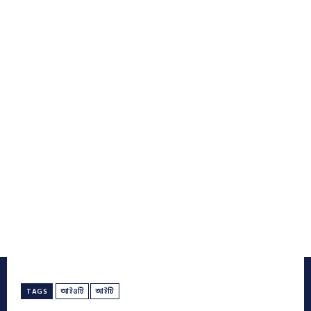
TAGS
আইওটি
আইটি