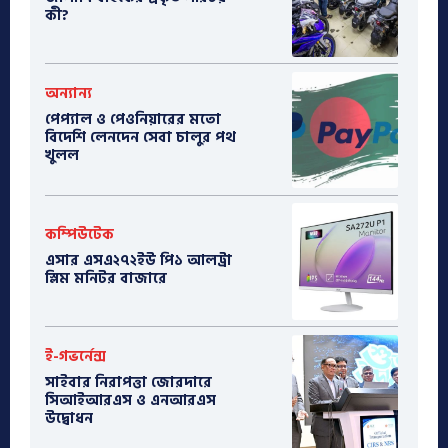
কী?
অন্যান্য
পেপ্যাল ও পেওনিয়ারের মতো
বিদেশি লেনদেন সেবা চালুর পথ
খুলল
কম্পিউটেক
এসার এসএ২৭২ইউ পি১ আলট্রা
স্লিম মনিটর বাজারে
ই-গভর্নেন্স
সাইবার নিরাপত্তা জোরদারে
সিআইআরএস ও এনআরএস
উদ্বোধন