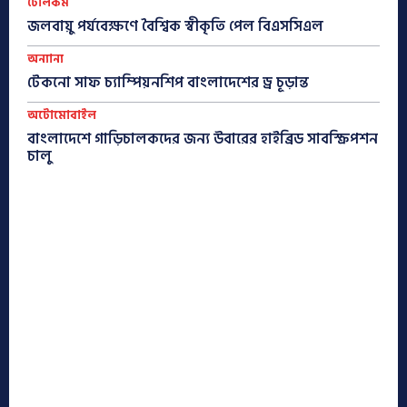
টেলিকম
জলবায়ু পর্যবেক্ষণে বৈশ্বিক স্বীকৃতি পেল বিএসসিএল
অন্যান্য
টেকনো সাফ চ্যাম্পিয়নশিপ বাংলাদেশের ড্র চূড়ান্ত
অটোমোবাইল
বাংলাদেশে গাড়িচালকদের জন্য উবারের হাইব্রিড সাবস্ক্রিপশন
চালু