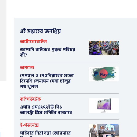
এই সপ্তাহের জনপ্রিয়
অটোমোবাইল
​জাপানি বাইকের প্রকৃত পরিচয়
কী?
অন্যান্য
পেপ্যাল ও পেওনিয়ারের মতো
বিদেশি লেনদেন সেবা চালুর
পথ খুলল
কম্পিউটেক
এসার এসএ২৭২ইউ পি১
আলট্রা স্লিম মনিটর বাজারে
ই-গভর্নেন্স
সাইবার নিরাপত্তা জোরদারে