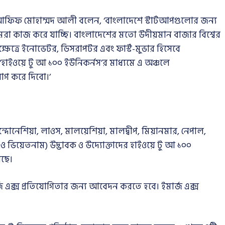
র আফিফ মোহাম্মদ আলী বলেন, ‘বাংলাদেশে স্টার্টআপগুলোর জন্য
া কাজ করে যাচ্ছি। বাংলাদেশের মতো উদীয়মান বাজার বিশ্বের
 এক্ষেত্রে ইনোভেটর, ডিসরাপটর এবং ফার্স্ট-মুভার হিসেবে
 ‘হাইওয়ে টু আ ১০০ ইউনিকর্নস’র মাধ্যমে এ অঞ্চলে
যোগ করে দিবো।’
ইন্দোনেশিয়া, লাওস, মালয়েশিয়া, মালদ্বীপ, মিয়ানমার, নেপাল,
ন্ড ও ভিয়েতনাম) উদ্ভাবক ও উদ্যোক্তাদের হাইওয়ে টু আ ১০০
েছে।
্জ এক্স প্রতিযোগিতার জন্য আবেদন করতে হবে। ইমার্জ এক্স