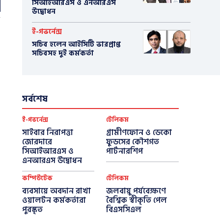
সিআইআরএস ও এনআরএস
উদ্বোধন
ই-গভর্নেন্স
সচিব হলেন আইসিটি ভারপ্রাপ্ত
সচিবসহ দুই কর্মকর্তা
সর্বশেষ
ই-গভর্নেন্স
টেলিকম
সাইবার নিরাপত্তা
গ্রামীণফোন ও ডেকো
জোরদারে
ফুডসের কৌশগত
সিআইআরএস ও
পার্টনারশিপ
এনআরএস উদ্বোধন
কম্পিউটেক
টেলিকম
ব্যবসায়ে অবদান রাখা
জলবায়ু পর্যবেক্ষণে
ওয়ালটন কর্মকর্তারা
বৈশ্বিক স্বীকৃতি পেল
পুরস্কৃত
বিএসসিএল