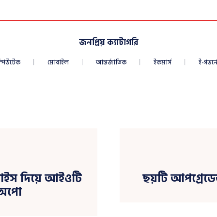
জনপ্রিয় ক্যাটাগরি
্পিউটেক
মোবাইল
আন্তর্জাতিক
ইকমার্স
ই-গভর্নে
ভাইস দিয়ে আইওটি
ছয়টি আপগ্রেড
 অপো