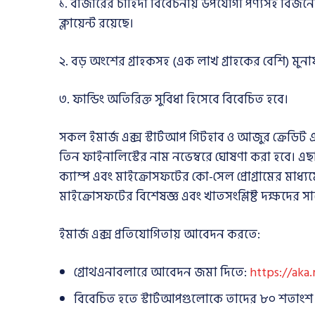
১. বাজারের চাহিদা বিবেচনায় উপযোগী পণ্যসহ বিজনেস
ক্লায়েন্ট রয়েছে।
২. বড় অংশের গ্রাহকসহ (এক লাখ গ্রাহকের বেশি) মুনাফ
৩. ফান্ডিং অতিরিক্ত সুবিধা হিসেবে বিবেচিত হবে।
সকল ইমার্জ এক্স স্টার্টআপ গিটহাব ও আজুর ক্রেডিট এ
তিন ফাইনালিস্টের নাম নভেম্বরে ঘোষণা করা হবে। এছা
ক্যাম্প এবং মাইক্রোসফটের কো-সেল প্রোগ্রামের মাধ্যমে 
মাইক্রোসফটের বিশেষজ্ঞ এবং খাতসংশ্লিষ্ট দক্ষদের
ইমার্জ এক্স প্রতিযোগিতায় আবেদন করতে:
গ্রোথএনাবলারে আবেদন জমা দিতে:
https://aka
বিবেচিত হতে স্টার্টআপগুলোকে তাদের ৮০ শতাংশ গ