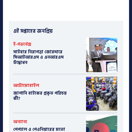
এই সপ্তাহের জনপ্রিয়
ই-গভর্নেন্স
সাইবার নিরাপত্তা জোরদারে
সিআইআরএস ও এনআরএস
উদ্বোধন
অটোমোবাইল
​জাপানি বাইকের প্রকৃত পরিচয়
কী?
অন্যান্য
পেপ্যাল ও পেওনিয়ারের মতো