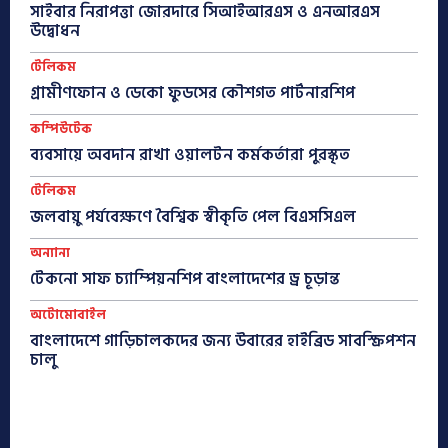
সাইবার নিরাপত্তা জোরদারে সিআইআরএস ও এনআরএস
উদ্বোধন
টেলিকম
গ্রামীণফোন ও ডেকো ফুডসের কৌশগত পার্টনারশিপ
কম্পিউটেক
ব্যবসায়ে অবদান রাখা ওয়ালটন কর্মকর্তারা পুরস্কৃত
টেলিকম
জলবায়ু পর্যবেক্ষণে বৈশ্বিক স্বীকৃতি পেল বিএসসিএল
অন্যান্য
টেকনো সাফ চ্যাম্পিয়নশিপ বাংলাদেশের ড্র চূড়ান্ত
অটোমোবাইল
বাংলাদেশে গাড়িচালকদের জন্য উবারের হাইব্রিড সাবস্ক্রিপশন
চালু