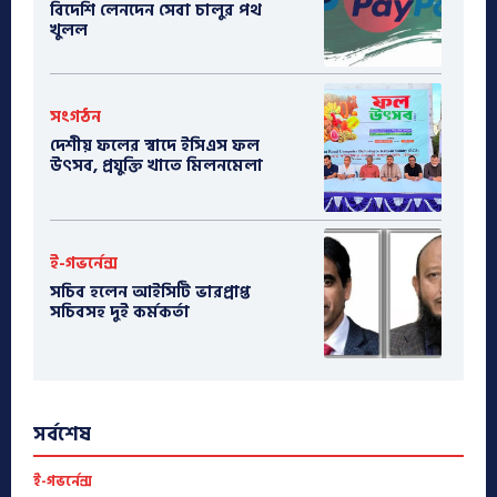
বিদেশি লেনদেন সেবা চালুর পথ
খুলল
সংগঠন
দেশীয় ফলের স্বাদে ইসিএস ফল
উৎসব, প্রযুক্তি খাতে মিলনমেলা
ই-গভর্নেন্স
সচিব হলেন আইসিটি ভারপ্রাপ্ত
সচিবসহ দুই কর্মকর্তা
সর্বশেষ
ই-গভর্নেন্স