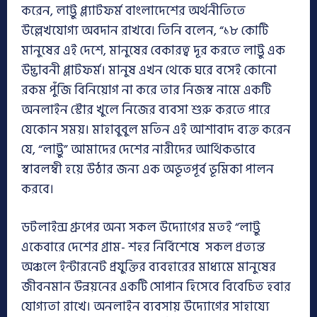
করেন, লাট্টু প্ল্যাটফর্ম বাংলাদেশের অর্থনীতিতে
উল্লেখযোগ্য অবদান রাখবে৷ তিনি বলেন, “১৮ কোটি
মানুষের এই দেশে, মানুষের বেকারত্ব দূর করতে লাট্টু এক
উদ্ভাবনী প্লাটফর্ম। মানুষ এখন থেকে ঘরে বসেই কোনো
রকম পুঁজি বিনিয়োগ না করে তার নিজস্ব নামে একটি
অনলাইন স্টোর খুলে নিজের ব্যবসা শুরু করতে পারে
যেকোন সময়। মাহাবুবুল মতিন এই আশাবাদ ব্যক্ত করেন
যে, “লাট্টু” আমাদের দেশের নারীদের আর্থিকভাবে
স্বাবলম্বী হয়ে উঠার জন্য এক অভূতপূর্ব ভূমিকা পালন
করবে।
ডটলাইন্স গ্রুপের অন্য সকল উদ্যোগের মতই “লাট্টু
একেবারে দেশের গ্রাম- শহর নির্বিশেষে সকল প্রত্যন্ত
অঞ্চলে ইন্টারনেট প্রযুক্তির ব্যবহারের মাধ্যমে মানুষের
জীবনমান উন্নয়নের একটি সোপান হিসেবে বিবেচিত হবার
যোগ্যতা রাখে। অনলাইন ব্যবসায় উদ্যোগের সাহায্যে