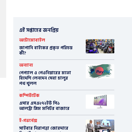
এই সপ্তাহের জনপ্রিয়
অটোমোবাইল
​জাপানি বাইকের প্রকৃত পরিচয়
কী?
অন্যান্য
পেপ্যাল ও পেওনিয়ারের মতো
বিদেশি লেনদেন সেবা চালুর
পথ খুলল
কম্পিউটেক
এসার এসএ২৭২ইউ পি১
আলট্রা স্লিম মনিটর বাজারে
ই-গভর্নেন্স
সাইবার নিরাপত্তা জোরদারে