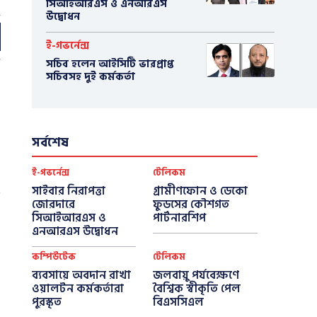
সিআইআরএস ও এনআরএস
উদ্বোধন
ই-গভর্নেন্স
সচিব হলেন আইসিটি ভারপ্রাপ্ত
সচিবসহ দুই কর্মকর্তা
সর্বশেষ
ই-গভর্নেন্স
টেলিকম
সাইবার নিরাপত্তা
গ্রামীণফোন ও ডেকো
জোরদারে
ফুডসের কৌশগত
সিআইআরএস ও
পার্টনারশিপ
এনআরএস উদ্বোধন
কম্পিউটেক
টেলিকম
ব্যবসায়ে অবদান রাখা
জলবায়ু পর্যবেক্ষণে
ওয়ালটন কর্মকর্তারা
বৈশ্বিক স্বীকৃতি পেল
পুরস্কৃত
বিএসসিএল