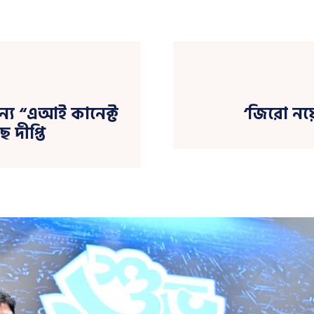
ন্য “এআই কানেক্ট
‘জিরো নয়
 দীপ্তি