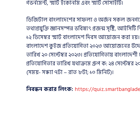
গভর্নমেন্ট, স্মার্ট ইকোনমি এবং স্মার্ট সোসাইটি।
ডিজিটাল বাংলাদেশের সাফল্য ও অর্জন সকল জনগণের নিক
তথ্যপ্রযুক্তি জ্ঞানসম্পন্ন ভবিষ্যৎ প্রজন্ম সৃষ্টি, আইস
১২ ডিসেম্বর স্মার্ট বাংলাদেশ দিবস আয়োজন করা হয়। স
বাংলাদেশ কুইজ প্রতিযোগিতা ২০২৩ আয়োজনের উদ্যো
তারিখ ২০ সেপ্টেম্বর ২০২৩। প্রতিযোগিতায় বাংলাদেশী
প্রতিযোগিতার তারিখ যথাক্রমে গ্রুপ ক: ২৪ সেপ্টেম্বর ২০২
(সময়- সন্ধ্যা ৭টা – রাত ৮টা; ১০ মিনিট)।
নিবন্ধন করার লিংক:
https://quiz.smartbanglad