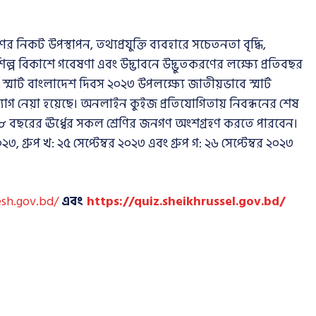
ট উপস্থাপন, তথ্যপ্রযুক্তি ব্যবহারে সচেতনতা বৃদ্ধি,
িটি শিল্প বিকাশে গবেষণা এবং উদ্ভাবনে উদ্ভুতকরণের লক্ষ্যে প্রতিবছর
্মার্ট বাংলাদেশ দিবস ২০২৩ উপলক্ষ্যে জাতীয়ভাবে স্মার্ট
গ নেয়া হয়েছে। অনলাইন কুইজ প্রতিযোগিতায় নিবন্ধনের শেষ
 ৮ বছরের ঊর্ধ্বের সকল শ্রেণির জনগণ অংশগ্রহণ করতে পারবেন।
৩, গ্রুপ খ: ২৫ সেপ্টেম্বর ২০২৩ এবং গ্রুপ গ: ২৬ সেপ্টেম্বর ২০২৩
esh.gov.bd/
এবং
https://quiz.sheikhrussel.gov.bd/