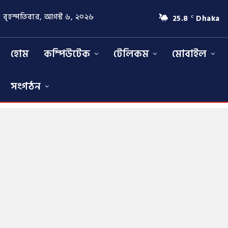
বৃহস্পতিবার, আগস্ট ৬, ২০২৬
25.8
Dhaka
C
হোম
কম্পিউটেক
টেলিকম
মোবাইল
সংগঠন