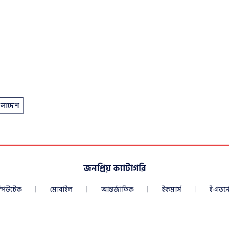
বাংলাদেশ
জনপ্রিয় ক্যাটাগরি
্পিউটেক
মোবাইল
আন্তর্জাতিক
ইকমার্স
ই-গভর্নে