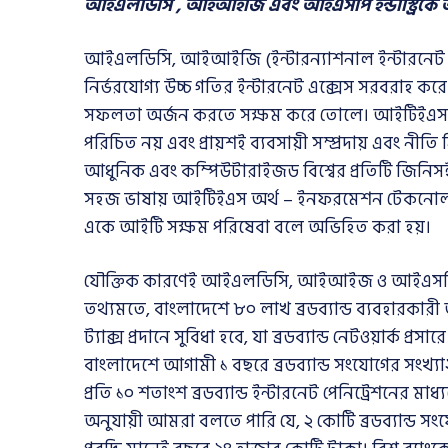
আইএলডিসি , আইআইজি এবং আইএসপি ইন্ডাস্ট্রিকে আইট
আইএলডিসি, আইআইজি (ইন্টারন্যাশনাল ইন্টারনেট গেট
নির্ভরযোগ্য উচ্চ গতির ইন্টারনেট এক্সেস সরবরাহ ক
সফলতা অর্জন করতে সক্ষম করে তোলে। আইটিইএস, আইটি 
পরিচিত নয় এবং প্রায়শই ব্যবসায়ী সম্প্রদায় এবং ন
আধুনিক এবং কম্পিউটারাইজড বিশ্বের প্রতিটি জিনিসই আ
সহজ ভাষায় আইটিইএস অর্থ – ইনফরমেশন টেকনোলজি
একে আইটি সক্ষম পরিষেবা বলে অভিহিত করা হয়।
যৌক্তিক কারণেই আইএলডিসি, আইআইজ ও আইএসপিকে আ
তথ্যমতে, বাংলাদেশে ৮০ লাখ ব্রডব্যান্ড ব্যবহারকার
ট্যাক্স প্রদানে সুবিধা হবে, যা ব্রডব্যান্ড নেটওয়ার্ক প্
বাংলাদেশে আগামী ১ বছরে ব্রডব্যান্ড সংযোগের সংখ্যা২
প্রতি ১০ শতাংশ ব্রডব্যান্ড ইন্টারনেট পেনিট্রেশনের মা
অনুযায়ী আমরা বলতে পারি যে, ২ কোটি ব্রডব্যান্ড সং