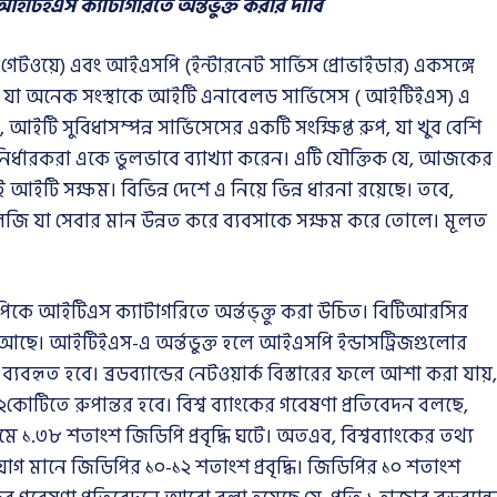
িইএস ক্যাটাগরিতে অর্ন্তভুক্ত করার দাবি
ওয়ে) এবং আইএসপি (ইন্টারনেট সার্ভিস প্রোভাইডার) একসঙ্গে
রে যা অনেক সংস্থাকে আইটি এনাবেলড সার্ভিসেস ( আইটিইএস) এ
সুবিধাসম্পন্ন সার্ভিসেসের একটি সংক্ষিপ্ত রুপ, যা খুব বেশি
ীতি নির্ধারকরা একে ভুলভাবে ব্যাখ্যা করেন। এটি যৌক্তিক যে, আজকের
ইটি সক্ষম। বিভিন্ন দেশে এ নিয়ে ভিন্ন ধারনা রয়েছে। তবে,
 যা সেবার মান উন্নত করে ব্যবসাকে সক্ষম করে তোলে। মূলত
ইটিএস ক্যাটাগরিতে অর্ন্তভ্ক্তু করা উচিত। বিটিআরসির
ী আছে। আইটিইএস-এ অর্ন্তভুক্ত হলে আইএসপি ইন্ডাসট্রিজগুলোর
রসারে ব্যবহৃত হবে। ব্রডব্যান্ডের নেটওয়ার্ক বিস্তারের ফলে আশা করা যায়,
কোটিতে রুপান্তর হবে। বিশ্ব ব্যাংকের গবেষণা প্রতিবেদন বলছে,
ধ্যমে ১.৩৮ শতাংশ জিডিপি প্রবৃদ্ধি ঘটে। অতএব, বিশ্বব্যাংকের তথ্য
যোগ মানে জিডিপির ১০-১২ শতাংশ প্রবৃদ্ধি। জিডিপির ১০ শতাংশ