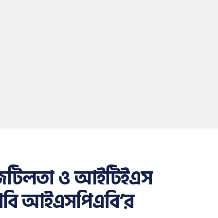
ের জটিলতা ও আইটিইএস
ির দাবি আইএসপিএবি’র