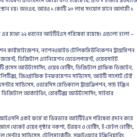
কের গবেষণা প্রতিবেদনে আরো বলা হয়েছে যে, প্রতি ১ হাজার ব্রডব্যান্ড
্মসংস্থান হয়। অতএব, আরও ১ কোটি ২০ লাখ সংযোগ মানে আগামী ১
স এর মধ্যে ২২ ধরনের আইটিইএস পরিষেবা রয়েছে। এগুলো হলো –
েশন কাস্টমাইজেশন, ন্যাশনওয়াইড টেলিকমিউনিকেশন ট্রান্সমিশন
ানেজমেন্ট, ডিজিটাল এ্যানিমেশন ডেভেলপমেন্ট, ওয়েবসাইট
টি প্রসেস আউটসোর্সিং, ওয়েব হোস্টিং, ডিজিটাল গ্রাফিক ডিজাইন,
নালিটিক্স, জিওগ্রাফিক ইনফরমেশন সার্ভিসেস, আইটি সাপোর্ট টেস্ট
েন্টার সার্ভিসেস, ওভারসিস মেডিক্যাল ট্রান্সক্রিপশন, সার্চ ইঞ্জিন
ডিজিটাল আর্কাইভিং, রোবটিক্স আউটসোর্সিং, সাইবার
 আইএসপি একই ফর্মে বা ভিন্নভাবে আইটিইএস পরিষেবা প্রদান করে
েকেই ওয়েব পৃষ্ঠার নকশা, উন্নয়ন ও হোস্টিং, ই-মেইল হোস্টিং,
সেন্টার সার্ভিসেস, টেলিমার্কেটিং, সফটওয়্যার ইঞ্জিনিয়ারিং,