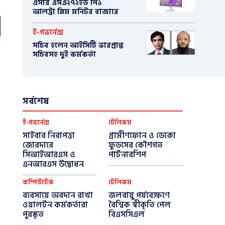
এসার এসএ২৭২ইউ পি১
আলট্রা স্লিম মনিটর বাজারে
ই-গভর্নেন্স
সচিব হলেন আইসিটি ভারপ্রাপ্ত
সচিবসহ দুই কর্মকর্তা
সর্বশেষ
ই-গভর্নেন্স
টেলিকম
সাইবার নিরাপত্তা
গ্রামীণফোন ও ডেকো
জোরদারে
ফুডসের কৌশগত
সিআইআরএস ও
পার্টনারশিপ
এনআরএস উদ্বোধন
কম্পিউটেক
টেলিকম
ব্যবসায়ে অবদান রাখা
জলবায়ু পর্যবেক্ষণে
ওয়ালটন কর্মকর্তারা
বৈশ্বিক স্বীকৃতি পেল
পুরস্কৃত
বিএসসিএল