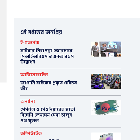
এই সপ্তাহের জনপ্রিয়
ই-গভর্নেন্স
সাইবার নিরাপত্তা জোরদারে
সিআইআরএস ও এনআরএস
উদ্বোধন
অটোমোবাইল
​জাপানি বাইকের প্রকৃত পরিচয়
কী?
অন্যান্য
পেপ্যাল ও পেওনিয়ারের মতো
বিদেশি লেনদেন সেবা চালুর
পথ খুলল
কম্পিউটেক