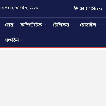
শুক্রবার, আগস্ট ৭, ২০২৬
26.6
Dhaka
C
হোম
কম্পিউটেক
টেলিকম
মোবাইল
সংগঠন