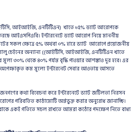
য (আইটিসি, আইআইজি, এনটিটিএন) খাতে ১৫% ভ্যাট আরোপকে
রছে আইএসপিএবি। ইন্টারনেটে ভ্যাট আরোপ নিয়ে মাননীয়
টারনেটের সকল ক্ষেত্রে ৫% অথবা ০% হারে ভ্যাট আরোপে প্রয়োজনীয়
বং ভ্যালু চেইনের অন্যান্য ((আইটিসি, আইআইজি, এনটিটিএন খাতে
টের মূল্য ৩০% থেকে ৪০% পর্যন্ত বৃদ্ধি পাওয়ার আশঙ্কাও দূর হবে। এর
রণ অপেক্ষাকৃত কম মূল্যে ইন্টারনেট সেবার আওতায় আসতে
র জনগণের কথা বিবেচনা করে ইন্টারনেটে ভ্যাট জটিলতা নিরসন
পের পরিবর্তিত কাঠামোটি অর্ন্তভুক্ত করার অনুরোধ জানাচ্ছি।
েট সেবাকে একই গতিতে সচল রাখতে আমরা কঠোর পদক্ষেপ নিতে বাধ্য