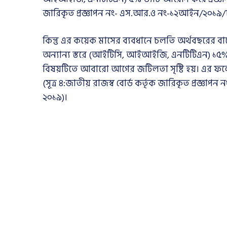
জারিকৃত প্রজ্ঞাপন নং- এস.আর.ও নং-১২আইন/২০১৯/৮
কিন্তু এর কয়েক মাসের ব্যবধানে চলতি অর্থবছরের বা
অন্যান্য স্তরে (আইটিসি, আইআইজি, এনটিটিএন) ১৫% ভ্
বিষয়টিতে আবারো আগের জটিলতা সৃষ্টি হয়। এর ফলে প্র
(সূত্র ৪:জাতীয় রাজস্ব বোর্ড কর্তৃক জারিকৃত প্রজ
২০১৯)।