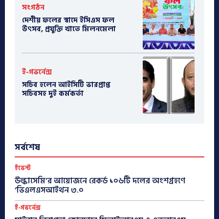
সংগঠন
দেশীয় ফলের স্বাদে ইসিএস ফল
উৎসব, প্রযুক্তি খাতে মিলনমেলা
ই-গভর্নেন্স
সচিব হলেন আইসিটি ভারপ্রাপ্ত
সচিবসহ দুই কর্মকর্তা
সর্বশেষ
ইভেন্ট
উল্কাসেমি’র আয়োজনে রেকর্ড ১০৬টি দলের অংশগ্রহণে
‘ভিএলএসআইথন ৩.০
ই-গভর্নেন্স