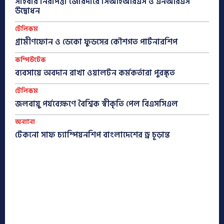
সাইবার নিরাপত্তা জোরদারে সিআইআরএস ও এনআরএস
উদ্বোধন
টেলিকম
গ্রামীণফোন ও ডেকো ফুডসের কৌশগত পার্টনারশিপ
কম্পিউটেক
ব্যবসায়ে অবদান রাখা ওয়ালটন কর্মকর্তারা পুরস্কৃত
টেলিকম
জলবায়ু পর্যবেক্ষণে বৈশ্বিক স্বীকৃতি পেল বিএসসিএল
অন্যান্য
টেকনো সাফ চ্যাম্পিয়নশিপ বাংলাদেশের ড্র চূড়ান্ত