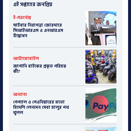
এই সপ্তাহের জনপ্রিয়
ই-গভর্নেন্স
সাইবার নিরাপত্তা জোরদারে
সিআইআরএস ও এনআরএস
উদ্বোধন
অটোমোবাইল
​জাপানি বাইকের প্রকৃত পরিচয়
কী?
অন্যান্য
পেপ্যাল ও পেওনিয়ারের মতো
বিদেশি লেনদেন সেবা চালুর পথ
খুলল