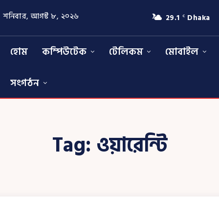
শনিবার, আগস্ট ৮, ২০২৬
29.1
Dhaka
C
হোম
কম্পিউটেক
টেলিকম
মোবাইল
সংগঠন
Tag:
ওয়ারেন্টি