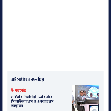
এই সপ্তাহের জনপ্রিয়
ই-গভর্নেন্স
সাইবার নিরাপত্তা জোরদারে
সিআইআরএস ও এনআরএস
উদ্বোধন