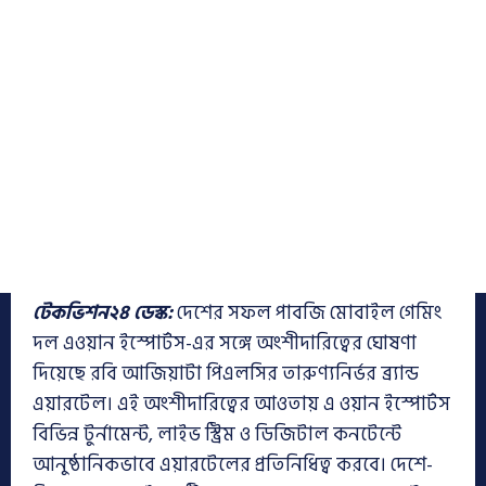
টেকভিশন২৪ ডেস্ক:
দেশের সফল পাবজি মোবাইল গেমিং
দল এওয়ান ইস্পোর্টস-এর সঙ্গে অংশীদারিত্বের ঘোষণা
দিয়েছে রবি আজিয়াটা পিএলসির তারুণ্যনির্ভর ব্র্যান্ড
এয়ারটেল। এই অংশীদারিত্বের আওতায় এ ওয়ান ইস্পোর্টস
বিভিন্ন টুর্নামেন্ট, লাইভ স্ট্রিম ও ডিজিটাল কনটেন্টে
আনুষ্ঠানিকভাবে এয়ারটেলের প্রতিনিধিত্ব করবে। দেশে-