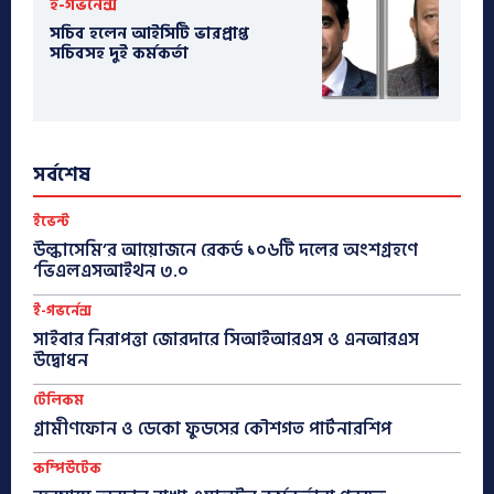
ই-গভর্নেন্স
সচিব হলেন আইসিটি ভারপ্রাপ্ত
সচিবসহ দুই কর্মকর্তা
সর্বশেষ
ইভেন্ট
উল্কাসেমি’র আয়োজনে রেকর্ড ১০৬টি দলের অংশগ্রহণে
‘ভিএলএসআইথন ৩.০
ই-গভর্নেন্স
সাইবার নিরাপত্তা জোরদারে সিআইআরএস ও এনআরএস
উদ্বোধন
টেলিকম
গ্রামীণফোন ও ডেকো ফুডসের কৌশগত পার্টনারশিপ
কম্পিউটেক