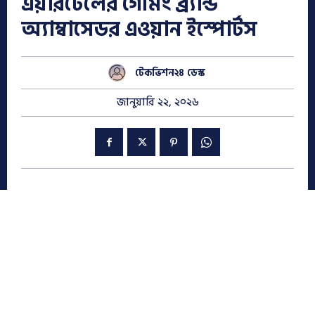
এয়ারটেলের গেমিং ব্র্যান্ড
অ্যাম্বাসেডর এওয়ান ইস্পোর্টস
টেকভিশন২৪ ডেস্ক
জানুয়ারি ২২, ২০২৬