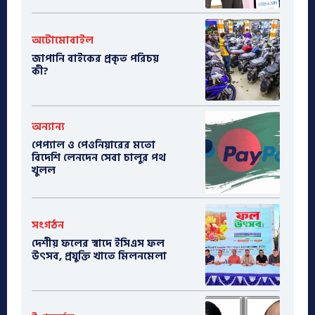
অটোমোবাইল
​জাপানি বাইকের প্রকৃত পরিচয়
কী?
অন্যান্য
পেপ্যাল ও পেওনিয়ারের মতো
বিদেশি লেনদেন সেবা চালুর পথ
খুলল
সংগঠন
দেশীয় ফলের স্বাদে ইসিএস ফল
উৎসব, প্রযুক্তি খাতে মিলনমেলা