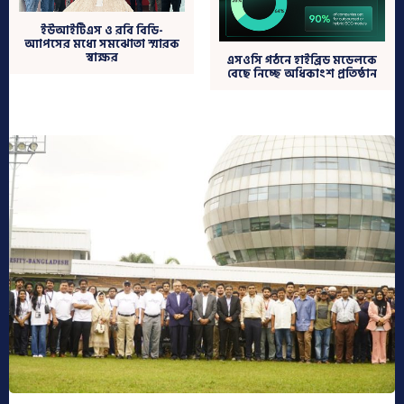
ইউআইটিএস ও রবি বিডি-
অ্যাপসের মধ্যে সমঝোতা স্মারক
স্বাক্ষর
এসওসি গঠনে হাইব্রিড মডেলকে
বেছে নিচ্ছে অধিকাংশ প্রতিষ্ঠান