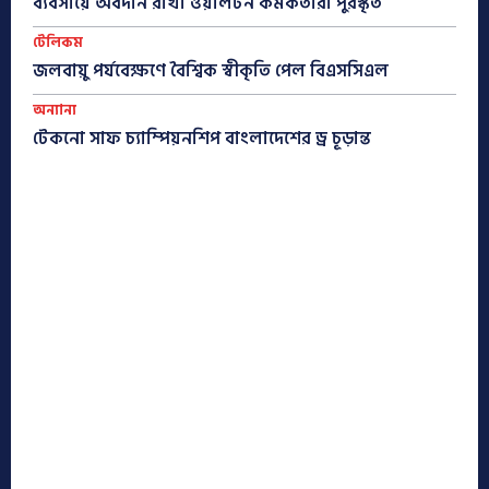
ব্যবসায়ে অবদান রাখা ওয়ালটন কর্মকর্তারা পুরস্কৃত
টেলিকম
জলবায়ু পর্যবেক্ষণে বৈশ্বিক স্বীকৃতি পেল বিএসসিএল
অন্যান্য
টেকনো সাফ চ্যাম্পিয়নশিপ বাংলাদেশের ড্র চূড়ান্ত