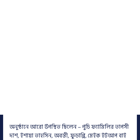
অনুষ্ঠানে আরো উপস্থিত ছিলেন – পুচি ফ্যামিলির তাপসী
দাশ, ইশায়া তাহসিন, অবন্তী, ফুডাপ্পি, মেইক ইটআপ বাই