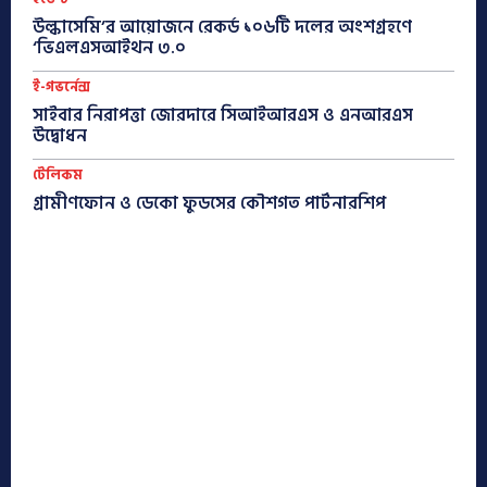
উল্কাসেমি’র আয়োজনে রেকর্ড ১০৬টি দলের অংশগ্রহণে
‘ভিএলএসআইথন ৩.০
ই-গভর্নেন্স
সাইবার নিরাপত্তা জোরদারে সিআইআরএস ও এনআরএস
উদ্বোধন
টেলিকম
গ্রামীণফোন ও ডেকো ফুডসের কৌশগত পার্টনারশিপ