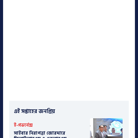
এই সপ্তাহের জনপ্রিয়
ই-গভর্নেন্স
সাইবার নিরাপত্তা জোরদারে