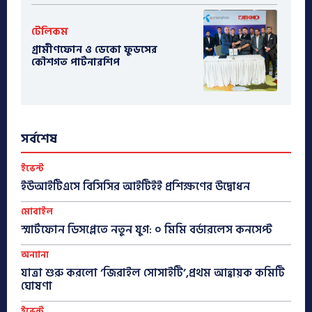
টেলিকম
গ্রামীণফোন ও ডেকো ফুডসের
কৌশগত পার্টনারশিপ
সর্বশেষ
ইভেন্ট
ইউআইটিএসে বিসিসির আইটিইই প্রশিক্ষণের উদ্বোধন
মোবাইল
স্মার্টফোন ডিসপ্লেতে নতুন যুগ: ০ মিমি বর্ডারলেস কনসেপ্ট
অন্যান্য
যাত্রা শুরু করলো ‘জিরাইল সোসাইটি’,প্রথম আহ্বায়ক কমিটি
ঘোষণা
ইভেন্ট