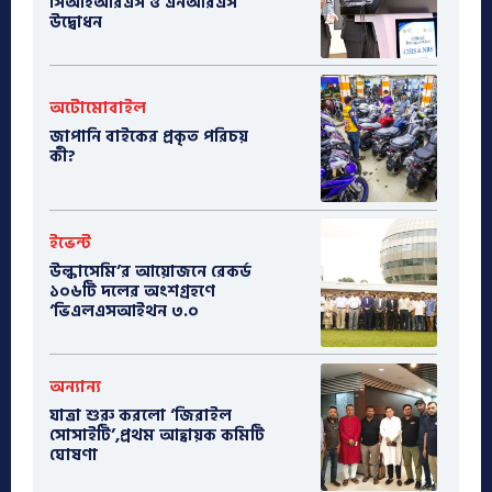
সিআইআরএস ও এনআরএস
উদ্বোধন
অটোমোবাইল
​জাপানি বাইকের প্রকৃত পরিচয়
কী?
ইভেন্ট
উল্কাসেমি’র আয়োজনে রেকর্ড
১০৬টি দলের অংশগ্রহণে
‘ভিএলএসআইথন ৩.০
অন্যান্য
যাত্রা শুরু করলো ‘জিরাইল
সোসাইটি’,প্রথম আহ্বায়ক কমিটি
ঘোষণা