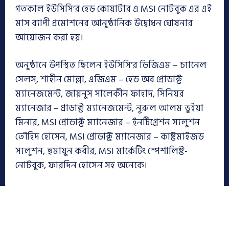
গতকাল ইউসিসি’র হেড কোয়াটার এ MSI নোটবুক এর এই
মাস ব্যাপী প্রমোশনের আনুষ্ঠানিক উদ্বোধন ঘোষনার
আয়োজন করা হয়।
অনুষ্ঠানে উপস্থিত ছিলেন ইউসিসি’র ডিজিএম – চ্যানেল
সেলস্, শাহীন মোল্লা, এজিএম – হেড অব প্রোডাক্ট
ম্যানেজমেন্ট, জায়নুস সালেকীন ফাহাদ, সিনিয়র
ম্যানেজার – প্রাডাক্ট ম্যানেজমেন্ট, নূরুল আলম ভুইয়া
মিনার, MSI প্রোডাক্ট ম্যানেজার – ইনটিগ্রেশন স্যলুশন
তৌহিদ হোসেন, MSI প্রোডাক্ট ম্যানেজার – কাষ্টমাইজড
স্যলুশন, হুমায়ুন কবীর, MSI মার্কেটিং স্পেশালিষ্ট-
নোটবুক, ফারদিন হোসেন সহ অনেকে।