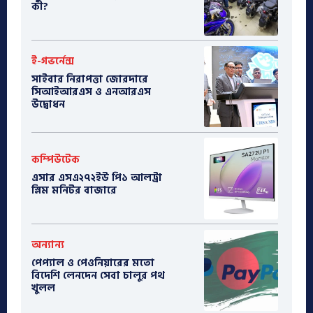
কী?
ই-গভর্নেন্স
সাইবার নিরাপত্তা জোরদারে
সিআইআরএস ও এনআরএস
উদ্বোধন
কম্পিউটেক
এসার এসএ২৭২ইউ পি১ আলট্রা
স্লিম মনিটর বাজারে
অন্যান্য
পেপ্যাল ও পেওনিয়ারের মতো
বিদেশি লেনদেন সেবা চালুর পথ
খুলল