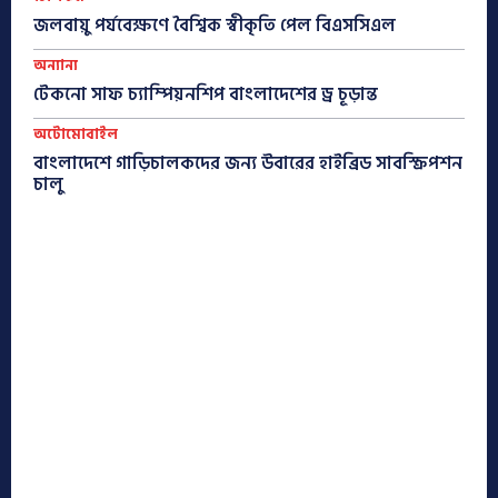
জলবায়ু পর্যবেক্ষণে বৈশ্বিক স্বীকৃতি পেল বিএসসিএল
অন্যান্য
টেকনো সাফ চ্যাম্পিয়নশিপ বাংলাদেশের ড্র চূড়ান্ত
অটোমোবাইল
বাংলাদেশে গাড়িচালকদের জন্য উবারের হাইব্রিড সাবস্ক্রিপশন
চালু