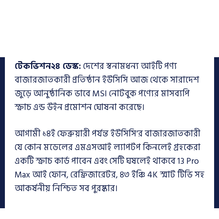
টেকভিশন২৪ ডেস্ক:
দেশের স্বনামধন্য আইটি পণ্য
বাজারজাতকারী প্রতিষ্ঠান ইউসিসি আজ থেকে সারাদেশ
জুড়ে আনুষ্ঠানিক ভাবে MSI নোটবুক পণ্যের মাসব্যপি
স্ক্রাচ এন্ড উইন প্রমোশন ঘোষনা করেছে।
আগামী ১৪ই ফেব্রুয়ারী পর্যন্ত ইউসিসি’র বাজারজাতকারী
যে কোন মডেলের এমএসআই ল্যাপটপ কিনলেই গ্রহকেরা
একটি স্ক্রাচ কার্ড পাবেন এবং সেটি ঘষলেই থাকবে 13 Pro
Max আই ফোন, রেফ্রিজারেটর, ৪৩ ইঞ্চি 4K স্মাট টিভি সহ
আকর্ষনীয় নিশ্চিত সব পুরষ্কার।