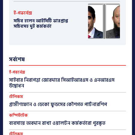
ই-গভর্নেন্স
সচিব হলেন আইসিটি ভারপ্রাপ্ত
সচিবসহ দুই কর্মকর্তা
সর্বশেষ
ই-গভর্নেন্স
সাইবার নিরাপত্তা জোরদারে সিআইআরএস ও এনআরএস
উদ্বোধন
টেলিকম
গ্রামীণফোন ও ডেকো ফুডসের কৌশগত পার্টনারশিপ
কম্পিউটেক
ব্যবসায়ে অবদান রাখা ওয়ালটন কর্মকর্তারা পুরস্কৃত
টেলিকম