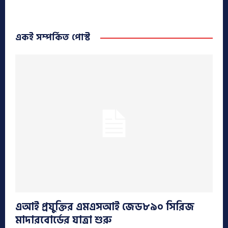
একই সম্পর্কিত পোস্ট
এআই প্রযুক্তির এমএসআই জেড৮৯০ সিরিজ
মাদারবোর্ডের যাত্রা শুরু