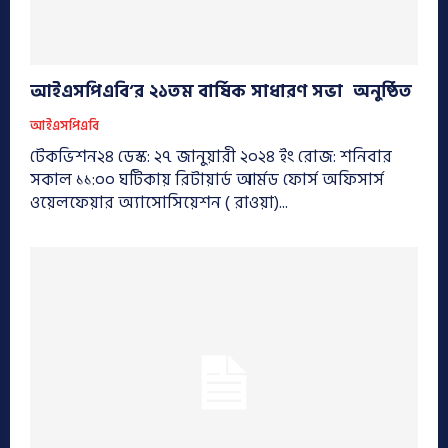
আইএসপিএবি’র ২১তম বার্ষিক সাধারণ সভা অনুষ্ঠিত
আইএসপিএবি
টেকভিশন২৪ ডেস্ক: ২৭ জানুয়ারী ২০২৪ ইং রোজ: শনিবার
সকাল ১১:০০ ঘটিকায় রিটায়ার্ড আর্মড ফোর্স অফিসার্স
ওয়েলফেয়ার অ্যাসোসিয়েশন ( রাওয়া)...