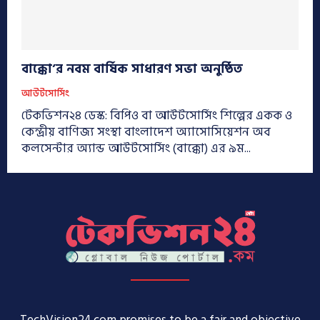
বাক্কো’র নবম বার্ষিক সাধারণ সভা অনুষ্ঠিত
আউটসোর্সিং
টেকভিশন২৪ ডেস্ক: বিপিও বা আউটসোর্সিং শিল্পের একক ও
কেন্দ্রীয় বাণিজ্য সংস্থা বাংলাদেশ অ্যাসোসিয়েশন অব
কলসেন্টার অ্যান্ড আউটসোর্সিং (বাক্কো) এর ৯ম...