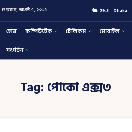
শুক্রবার, আগস্ট ৭, ২০২৬
29.5
Dhaka
C
হোম
কম্পিউটেক
টেলিকম
মোবাইল
সংগঠন
Tag:
পোকো এক্স৩