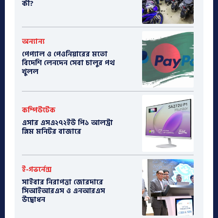
কী?
অন্যান্য
পেপ্যাল ও পেওনিয়ারের মতো
বিদেশি লেনদেন সেবা চালুর পথ
খুলল
কম্পিউটেক
এসার এসএ২৭২ইউ পি১ আলট্রা
স্লিম মনিটর বাজারে
ই-গভর্নেন্স
সাইবার নিরাপত্তা জোরদারে
সিআইআরএস ও এনআরএস
উদ্বোধন