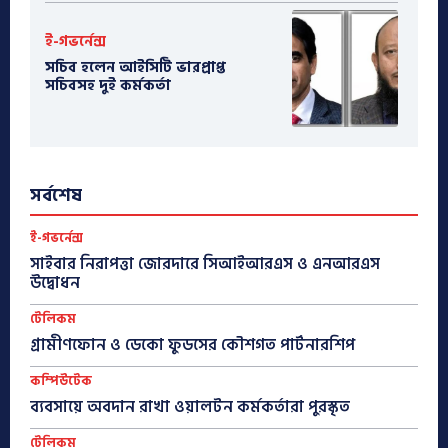
ই-গভর্নেন্স
সচিব হলেন আইসিটি ভারপ্রাপ্ত
সচিবসহ দুই কর্মকর্তা
সর্বশেষ
ই-গভর্নেন্স
সাইবার নিরাপত্তা জোরদারে সিআইআরএস ও এনআরএস
উদ্বোধন
টেলিকম
গ্রামীণফোন ও ডেকো ফুডসের কৌশগত পার্টনারশিপ
কম্পিউটেক
ব্যবসায়ে অবদান রাখা ওয়ালটন কর্মকর্তারা পুরস্কৃত
টেলিকম