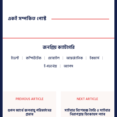
একই সম্পর্কিত পোস্ট
জনপ্রিয় ক্যাটাগরি
ইভেন্ট
কম্পিউটেক
মোবাইল
আন্তর্জাতিক
ইকমার্স
ই-গভর্নেন্স
অ্যাপস
PREVIOUS ARTICLE
NEXT ARTICLE
গুগল আর্থে জলবায়ু পরিবর্তনের
সাইবার বিশেষজ্ঞ তৈরি ও সাইবার
প্রভাব
নিরাপত্তায় ডিকোডস ল্যাব