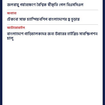
জলবায়ু পর্যবেক্ষণে বৈশ্বিক স্বীকৃতি পেল বিএসসিএল
অন্যান্য
টেকনো সাফ চ্যাম্পিয়নশিপ বাংলাদেশের ড্র চূড়ান্ত
অটোমোবাইল
বাংলাদেশে গাড়িচালকদের জন্য উবারের হাইব্রিড সাবস্ক্রিপশন
চালু