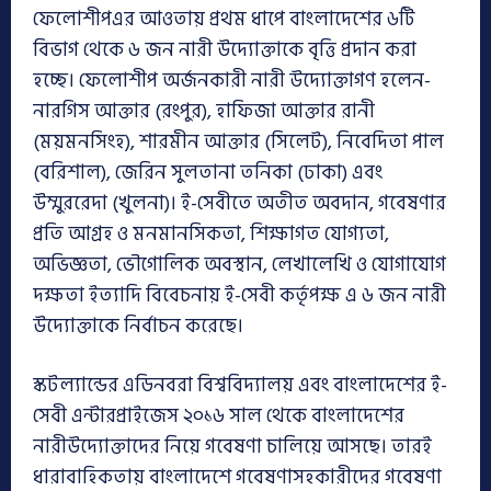
ফেলোশীপএর আওতায় প্রথম ধাপে বাংলাদেশের ৬টি
বিভাগ থেকে ৬ জন নারী উদ্যোক্তাকে বৃত্তি প্রদান করা
হচ্ছে। ফেলোশীপ অর্জনকারী নারী উদ্যোক্তাগণ হলেন-
নারগিস আক্তার (রংপুর), হাফিজা আক্তার রানী
(ময়মনসিংহ), শারমীন আক্তার (সিলেট), নিবেদিতা পাল
(বরিশাল), জেরিন সুলতানা তনিকা (ঢাকা) এবং
উম্মুররেদা (খুলনা)। ই-সেবীতে অতীত অবদান, গবেষণার
প্রতি আগ্রহ ও মনমানসিকতা, শিক্ষাগত যোগ্যতা,
অভিজ্ঞতা, ভৌগোলিক অবস্থান, লেখালেখি ও যোগাযোগ
দক্ষতা ইত্যাদি বিবেচনায় ই-সেবী কর্তৃপক্ষ এ ৬ জন নারী
উদ্যোক্তাকে নির্বাচন করেছে।
স্কটল্যান্ডের এডিনবরা বিশ্ববিদ্যালয় এবং বাংলাদেশের ই-
সেবী এন্টারপ্রাইজেস ২০১৬ সাল থেকে বাংলাদেশের
নারীউদ্যোক্তাদের নিয়ে গবেষণা চালিয়ে আসছে। তারই
ধারাবাহিকতায় বাংলাদেশে গবেষণাসহকারীদের গবেষণা