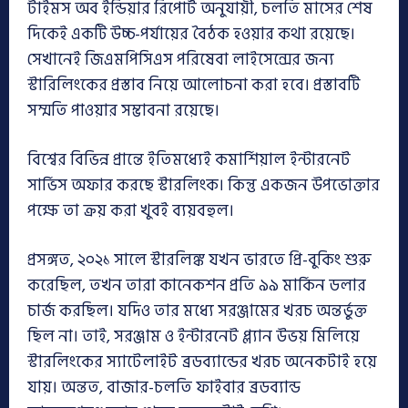
টাইমস অব ইন্ডিয়ার রিপোর্ট অনুযায়ী, চলতি মাসের শেষ
দিকেই একটি উচ্চ-পর্যায়ের বৈঠক হওয়ার কথা রয়েছে।
সেখানেই জিএমপিসিএস পরিষেবা লাইসেন্সের জন্য
স্টারিলিংকের প্রস্তাব নিয়ে আলোচনা করা হবে। প্রস্তাবটি
সম্মতি পাওয়ার সম্ভাবনা রয়েছে।
বিশ্বের বিভিন্ন প্রান্তে ইতিমধ্যেই কমার্শিয়াল ইন্টারনেট
সার্ভিস অফার করছে স্টারলিংক। কিন্তু একজন উপভোক্তার
পক্ষে তা ক্রয় করা খুবই ব্যয়বহুল।
প্রসঙ্গত, ২০২১ সালে স্টারলিঙ্ক যখন ভারতে প্রি-বুকিং শুরু
করেছিল, তখন তারা কানেকশন প্রতি ৯৯ মার্কিন ডলার
চার্জ করছিল। যদিও তার মধ্যে সরঞ্জামের খরচ অন্তর্ভুক্ত
ছিল না। তাই, সরঞ্জাম ও ইন্টারনেট প্ল্যান উভয় মিলিয়ে
স্টারলিংকের স্যাটেলাইট ব্রডব্যান্ডের খরচ অনেকটাই হয়ে
যায়। অন্তত, বাজার-চলতি ফাইবার ব্রডব্যান্ড