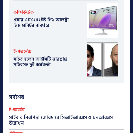
কম্পিউটেক
এসার এসএ২৭২ইউ পি১ আলট্রা
স্লিম মনিটর বাজারে
ই-গভর্নেন্স
সচিব হলেন আইসিটি ভারপ্রাপ্ত
সচিবসহ দুই কর্মকর্তা
সর্বশেষ
ই-গভর্নেন্স
সাইবার নিরাপত্তা জোরদারে সিআইআরএস ও এনআরএস
উদ্বোধন