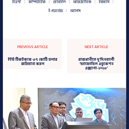
ইভেন্ট
কম্পিউটেক
মোবাইল
আন্তর্জাতিক
ইকমার্স
ই-গভর্নেন্স
অ্যাপস
PREVIOUS ARTICLE
NEXT ARTICLE
ইইউ টিকটককে ৩৭ কোটি ডলার
রাজধানীতে দু’দিনব্যাপী
জরিমানা করল
‘ড্যাফোডিল এডুকেশন
এক্সপো-২০২৩’