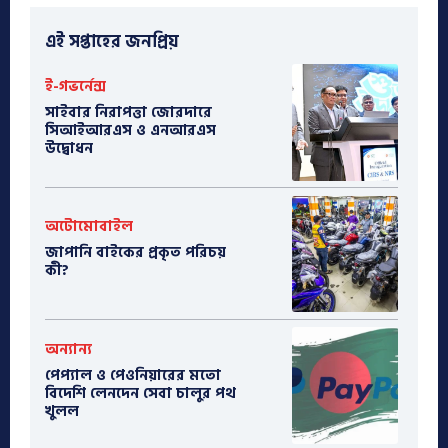
এই সপ্তাহের জনপ্রিয়
ই-গভর্নেন্স
সাইবার নিরাপত্তা জোরদারে
সিআইআরএস ও এনআরএস
উদ্বোধন
অটোমোবাইল
​জাপানি বাইকের প্রকৃত পরিচয়
কী?
অন্যান্য
পেপ্যাল ও পেওনিয়ারের মতো
বিদেশি লেনদেন সেবা চালুর পথ
খুলল