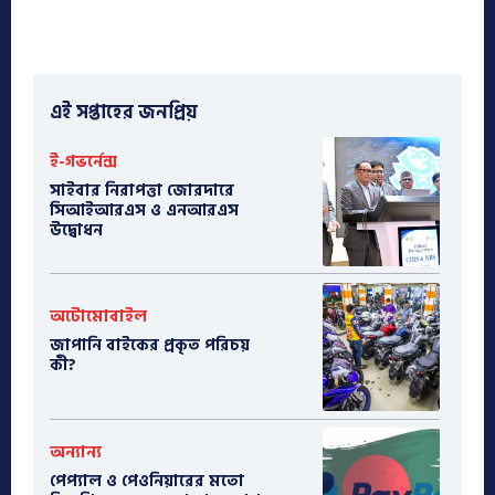
এই সপ্তাহের জনপ্রিয়
ই-গভর্নেন্স
সাইবার নিরাপত্তা জোরদারে
সিআইআরএস ও এনআরএস
উদ্বোধন
অটোমোবাইল
​জাপানি বাইকের প্রকৃত পরিচয়
কী?
অন্যান্য
পেপ্যাল ও পেওনিয়ারের মতো