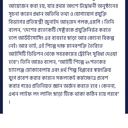
আয়োজন করা হয়, যার প্রথম অংশে উদ্বোধনী অনুষ্ঠানের
সূচনা করেন প্রধান অতিথি তথ্য ও যোগাযোগ প্রযুক্তি
বিভাগের প্রতিমন্ত্রী জুনাইদ আহ্‌মেদ‍ পলক,এমপি । তিনি
বলেন, “দেশের প্রত্যেকটি সেক্টরকে প্রযুক্তিনির্ভর করতে
হলে আউটসোর্সিং এর ব্যবহার ছাড়া আর কোনো বিকল্প
নেই। আর তাই, এই শিল্পে দক্ষ মানবশক্তি তৈরিতে
আইসিটি ডিভিশন থেকে সবরকমের ট্রেইনিং সুবিধা দেওয়া
হবে”। তিনি আরও বলেন, “আইটি শিল্পে ২১শতকের
চ্যালেঞ্জ মোকাবেলায় এবং ৪র্থ শিল্প বিপ্লবের স্বয়ংক্রিয়
যুগে প্রবেশ করার কারনে সকলকেই কর্মক্ষেত্রে প্রবেশ
করার পরেও প্রতিনিয়ত জ্ঞান অর্জন করতে হবে । কেননা,
এখন লাইফ লং লার্নিং ছাড়া টিকে থাকা কঠিন হয়ে পরবে”
।