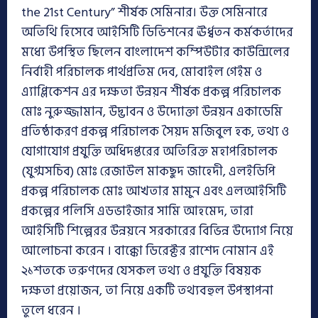
the 21st Century” শীর্ষক সেমিনার। উক্ত সেমিনারে
অতিথি হিসেবে আইসিটি ডিভিশনের ঊর্ধ্বতন কর্মকর্তাদের
মধ্যে উপস্থিত ছিলেন বাংলাদেশ কম্পিউটার কাউন্সিলের
নির্বাহী পরিচালক পার্থপ্রতিম দেব, মোবাইল গেইম ও
এ্যাপ্লিকেশন এর দক্ষতা উন্নয়ন শীর্ষক প্রকল্প পরিচালক
মোঃ নুরুজ্জামান, উদ্ভাবন ও উদ্যোক্তা উন্নয়ন একাডেমি
প্রতিষ্ঠাকরণ প্রকল্প পরিচালক সৈয়দ মজিবুল হক, তথ্য ও
যোগাযোগ প্রযুক্তি অধিদপ্তরের অতিরিক্ত মহাপরিচালক
(যুগ্মসচিব) মোঃ রেজাউল মাকছুদ জাহেদী, এলইডিপি
প্রকল্প পরিচালক মোঃ আখতার মামুন এবং এলআইসিটি
প্রকল্পের পলিসি এডভাইজার সামি আহমেদ, তারা
আইসিটি শিল্পেরর উন্নয়নে সরকারের বিভিন্ন উদ্যোগ নিয়ে
আলোচনা করেন । বাক্কো ডিরেক্টর রাশেদ নোমান এই
২১শতকে তরুণদের যেসকল তথ্য ও প্রযুক্তি বিষয়ক
দক্ষতা প্রয়োজন, তা নিয়ে একটি তথ্যবহুল উপস্থাপনা
তুলে ধরেন ।