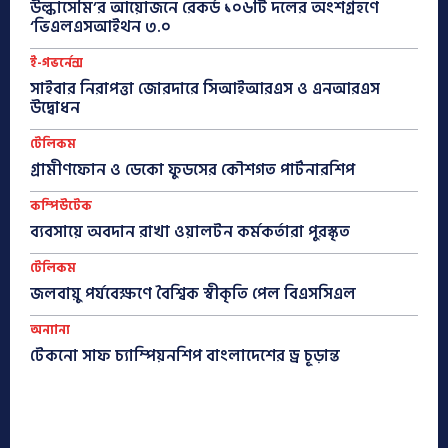
উল্কাসেমি’র আয়োজনে রেকর্ড ১০৬টি দলের অংশগ্রহণে
‘ভিএলএসআইথন ৩.০
ই-গভর্নেন্স
সাইবার নিরাপত্তা জোরদারে সিআইআরএস ও এনআরএস
উদ্বোধন
টেলিকম
গ্রামীণফোন ও ডেকো ফুডসের কৌশগত পার্টনারশিপ
কম্পিউটেক
ব্যবসায়ে অবদান রাখা ওয়ালটন কর্মকর্তারা পুরস্কৃত
টেলিকম
জলবায়ু পর্যবেক্ষণে বৈশ্বিক স্বীকৃতি পেল বিএসসিএল
অন্যান্য
টেকনো সাফ চ্যাম্পিয়নশিপ বাংলাদেশের ড্র চূড়ান্ত