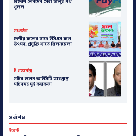
বিদেশি লেনদেন সেবা চালুর পথ
খুলল
সংগঠন
দেশীয় ফলের স্বাদে ইসিএস ফল
উৎসব, প্রযুক্তি খাতে মিলনমেলা
ই-গভর্নেন্স
সচিব হলেন আইসিটি ভারপ্রাপ্ত
সচিবসহ দুই কর্মকর্তা
সর্বশেষ
ইভেন্ট