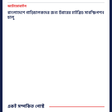
অটোমোবাইল
বাংলাদেশে গাড়িচালকদের জন্য উবারের হাইব্রিড সাবস্ক্রিপশন
চালু
একই সম্পর্কিত পোস্ট