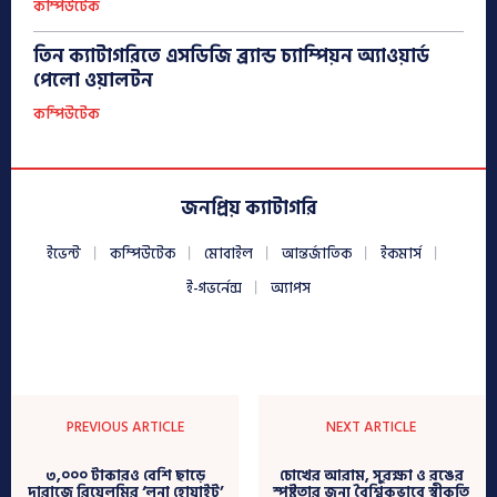
কম্পিউটেক
তিন ক্যাটাগরিতে এসডিজি ব্র্যান্ড চ্যাম্পিয়ন অ্যাওয়ার্ড
পেলো ওয়ালটন
কম্পিউটেক
জনপ্রিয় ক্যাটাগরি
ইভেন্ট
কম্পিউটেক
মোবাইল
আন্তর্জাতিক
ইকমার্স
ই-গভর্নেন্স
অ্যাপস
PREVIOUS ARTICLE
NEXT ARTICLE
৩,০০০ টাকারও বেশি ছাড়ে
চোখের আরাম, সুরক্ষা ও রঙের
দারাজে রিয়েলমির ‘লুনা হোয়াইট’
স্পষ্টতার জন্য বৈশ্বিকভাবে স্বীকৃতি