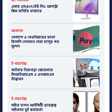
কম্পিউটেক
এসার এসএ২৭২ইউ পি১ আলট্রা
স্লিম মনিটর বাজারে
অন্যান্য
পেপ্যাল ও পেওনিয়ারের মতো
বিদেশি লেনদেন সেবা চালুর পথ
খুলল
ই-গভর্নেন্স
সাইবার নিরাপত্তা জোরদারে
সিআইআরএস ও এনআরএস
উদ্বোধন
ই-গভর্নেন্স
সচিব হলেন আইসিটি ভারপ্রাপ্ত
সচিবসহ দুই কর্মকর্তা