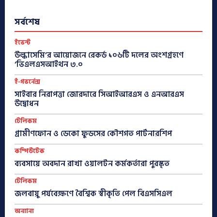
সর্বশেষ
ইভেন্ট
উল্কাসেমি’র আয়োজনে রেকর্ড ১০৬টি দলের অংশগ্রহণে
‘ভিএলএসআইথন ৩.০
ই-গভর্নেন্স
সাইবার নিরাপত্তা জোরদারে সিআইআরএস ও এনআরএস
উদ্বোধন
টেলিকম
গ্রামীণফোন ও ডেকো ফুডসের কৌশগত পার্টনারশিপ
কম্পিউটেক
ব্যবসায়ে অবদান রাখা ওয়ালটন কর্মকর্তারা পুরস্কৃত
টেলিকম
জলবায়ু পর্যবেক্ষণে বৈশ্বিক স্বীকৃতি পেল বিএসসিএল
অন্যান্য