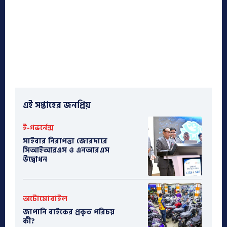
এই সপ্তাহের জনপ্রিয়
ই-গভর্নেন্স
সাইবার নিরাপত্তা জোরদারে
সিআইআরএস ও এনআরএস
উদ্বোধন
অটোমোবাইল
​জাপানি বাইকের প্রকৃত পরিচয়
কী?