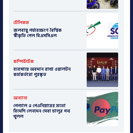
টেলিকম
জলবায়ু পর্যবেক্ষণে বৈশ্বিক
স্বীকৃতি পেল বিএসসিএল
কম্পিউটেক
ব্যবসায়ে অবদান রাখা ওয়ালটন
কর্মকর্তারা পুরস্কৃত
অন্যান্য
পেপ্যাল ও পেওনিয়ারের মতো
বিদেশি লেনদেন সেবা চালুর পথ
খুলল