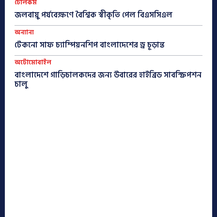
টেলিকম
জলবায়ু পর্যবেক্ষণে বৈশ্বিক স্বীকৃতি পেল বিএসসিএল
অন্যান্য
টেকনো সাফ চ্যাম্পিয়নশিপ বাংলাদেশের ড্র চূড়ান্ত
অটোমোবাইল
বাংলাদেশে গাড়িচালকদের জন্য উবারের হাইব্রিড সাবস্ক্রিপশন
চালু