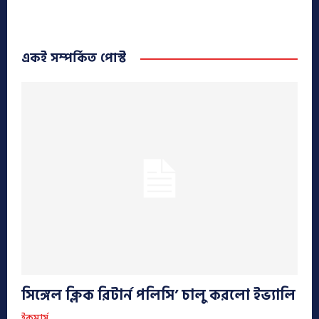
একই সম্পর্কিত পোস্ট
সিঙ্গেল ক্লিক রিটার্ন পলিসি’ চালু করলো ইভ্যালি
ইকমার্স