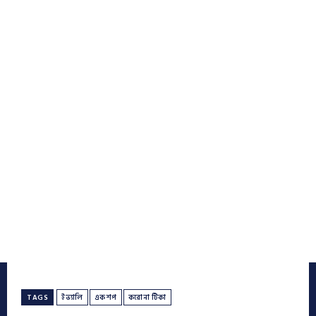
TAGS
ইভ্যালি
একশপ
করোনা টিকা