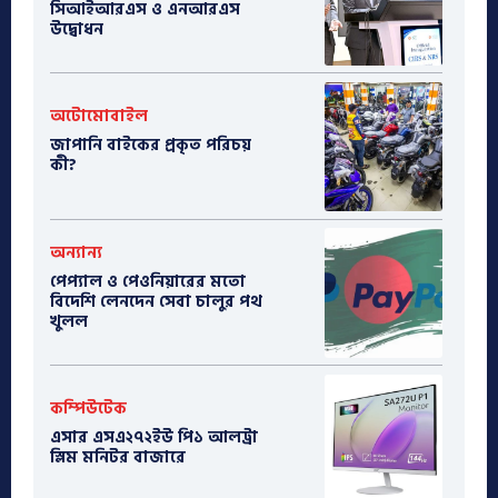
সিআইআরএস ও এনআরএস
উদ্বোধন
অটোমোবাইল
​জাপানি বাইকের প্রকৃত পরিচয়
কী?
অন্যান্য
পেপ্যাল ও পেওনিয়ারের মতো
বিদেশি লেনদেন সেবা চালুর পথ
খুলল
কম্পিউটেক
এসার এসএ২৭২ইউ পি১ আলট্রা
স্লিম মনিটর বাজারে