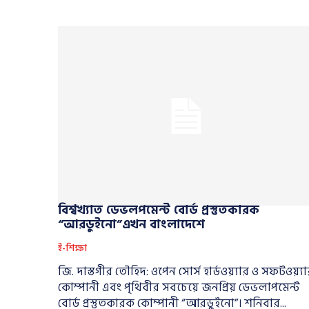
বিশ্বখ্যাত ডেভলপমেন্ট বোর্ড প্রস্তুতকারক
“আরডুইনো”এখন বাংলাদেশে
ই-শিক্ষা
জি. দাস্তগীর তৌহিদ: ওপেন সোর্স হার্ডওয়্যার ও সফটওয়্য
কোম্পানী এবং পৃথিবীর সবচেয়ে জনপ্রিয় ডেভলাপমেন্ট
বোর্ড প্রস্তুতকারক কোম্পানী “আরডুইনো”। শনিবার...