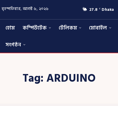
বৃহস্পতিবার, আগস্ট ৬, ২০২৬
27.8
Dhaka
C
হোম
কম্পিউটেক
টেলিকম
মোবাইল
সংগঠন
Tag:
ARDUINO