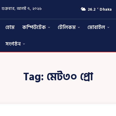
শুক্রবার, আগস্ট ৭, ২০২৬
26.2
Dhaka
C
হোম
কম্পিউটেক
টেলিকম
মোবাইল
সংগঠন
Tag:
মেট৩০ প্রো