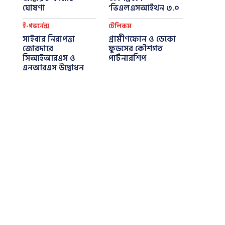
ঘোষণা
‘ভিএলএসআইথন ৩.০
ই-গভর্নেন্স
টেলিকম
সাইবার নিরাপত্তা
গ্রামীণফোন ও ডেকো
জোরদারে
ফুডসের কৌশগত
সিআইআরএস ও
পার্টনারশিপ
এনআরএস উদ্বোধন