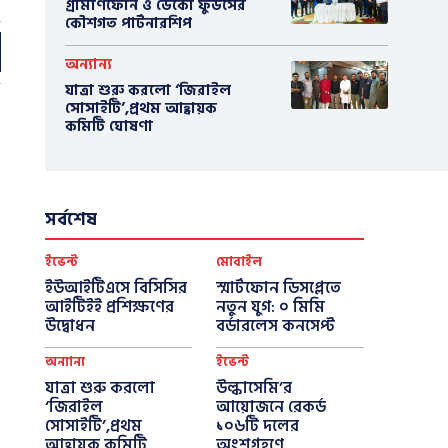
গ্রামীণফোন ও ডেকো ফুডসের
কৌশগত পার্টনারশিপ
অন্যান্য
যাত্রা শুরু করলো ‘জিরাইল
সোসাইটি’,প্রথম আহ্বায়ক
কমিটি ঘোষণা
সর্বশেষ
ইভেন্ট
মোবাইল
ইউআইটিএসে বিসিসির
স্মার্টফোন ডিসপ্লেতে
আইটিইই প্রশিক্ষণের
নতুন যুগ: ০ মিমি
উদ্বোধন
বর্ডারলেস কনসেপ্ট
অন্যান্য
ইভেন্ট
যাত্রা শুরু করলো
উল্কাসেমি’র
‘জিরাইল
আয়োজনে রেকর্ড
সোসাইটি’,প্রথম
১০৬টি দলের
আহ্বায়ক কমিটি
অংশগ্রহণে