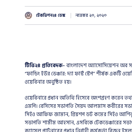
নভেম্বর ২০, ২০২০
টেকভিশন২৪ ডেস্ক
টিভি২৪ প্রতিবেদক-
বাংলাদেশ অ্যাসোসিয়েশন অব সফট
“ফান্ডিং ইউর ভেঞ্চার: দ্যা ফার্স্ট স্টেপ” শীর্ষক একটি ও
ওয়েবিনার অনুষ্ঠিত হয়।
ওয়েবিনারে প্রধান অতিথি হিসেবে অংশগ্রহণ করেন তথ্য ও
এমপি। বেসিসের সভাপতি সৈয়দ আলমাস কবীরের সভা
সিইও আফিফ জামান, প্রিয়শপ ডট কমের সিইও আশিক
সভাপতি শামীম আহসান, এসবিকে টেকভেঞ্চারের সভাপত
ক্যাসেল পার্টনারের প্রধান নির্বাহী কর্মকর্তা বিজন ইস