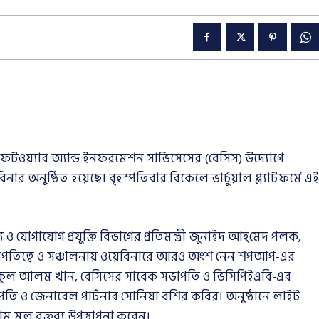
ওয়্যার অ্যান্ড ইনফরমেশন সার্ভিসেসের (বেসিস) উদ্যোগে
য়েবিনার অনুষ্ঠিত হয়েছে। বৃহস্পতিবার বিকেলে ভার্চুয়াল প্ল্যাটফর্মে এই
 যোগাযোগ প্রযুক্তি বিভাগের প্রতিমন্ত্রী জুনাইদ আহ্‌মেদ‍ পলক,
পতিত্বে ও সঞ্চালনায় ওয়েবিনারে আরও অংশ নেন শপআপ-এর
ুল আলম খান, বেসিসের সাবেক সভাপতি ও ভিসিপিইএবি-এর
ি ও জেনারেল পার্টনার সোনিয়া বশির কবির। অনুষ্ঠানে লাইট
লাম মুল বক্তব্য উপস্থাপনা করেন।