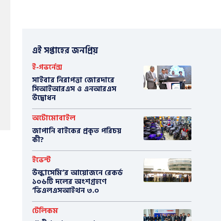
এই সপ্তাহের জনপ্রিয়
ই-গভর্নেন্স
সাইবার নিরাপত্তা জোরদারে
সিআইআরএস ও এনআরএস
উদ্বোধন
অটোমোবাইল
​জাপানি বাইকের প্রকৃত পরিচয়
কী?
ইভেন্ট
উল্কাসেমি’র আয়োজনে রেকর্ড
১০৬টি দলের অংশগ্রহণে
‘ভিএলএসআইথন ৩.০
টেলিকম