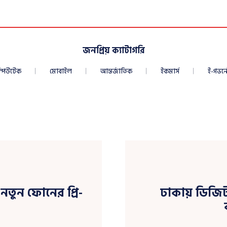
জনপ্রিয় ক্যাটাগরি
্পিউটেক
মোবাইল
আন্তর্জাতিক
ইকমার্স
ই-গভর্নে
ুন ফোনের প্রি-
ঢাকায় ডিজি