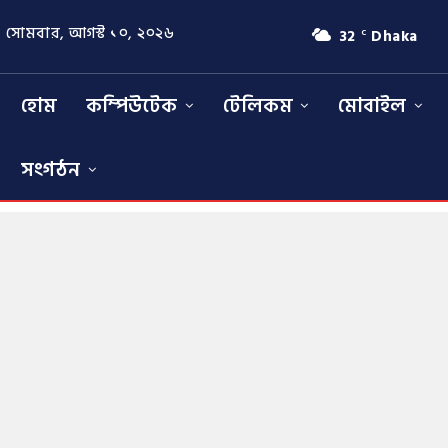
সোমবার, আগস্ট ১০, ২০২৬
32
Dhaka
C
হোম
কম্পিউটেক
টেলিকম
মোবাইল
সংগঠন