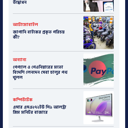
উদ্বোধন
অটোমোবাইল
​জাপানি বাইকের প্রকৃত পরিচয়
কী?
অন্যান্য
পেপ্যাল ও পেওনিয়ারের মতো
বিদেশি লেনদেন সেবা চালুর পথ
খুলল
কম্পিউটেক
এসার এসএ২৭২ইউ পি১ আলট্রা
স্লিম মনিটর বাজারে