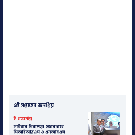
এই সপ্তাহের জনপ্রিয়
ই-গভর্নেন্স
সাইবার নিরাপত্তা জোরদারে
সিআইআরএস ও এনআরএস