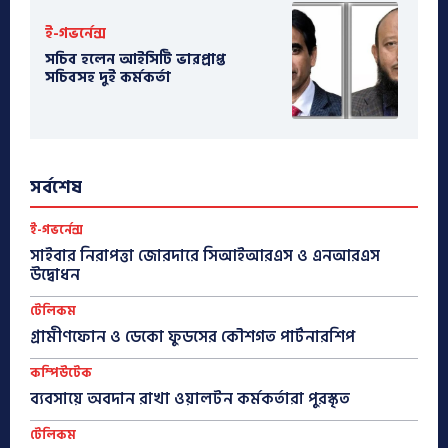
ই-গভর্নেন্স
সচিব হলেন আইসিটি ভারপ্রাপ্ত
সচিবসহ দুই কর্মকর্তা
সর্বশেষ
ই-গভর্নেন্স
সাইবার নিরাপত্তা জোরদারে সিআইআরএস ও এনআরএস
উদ্বোধন
টেলিকম
গ্রামীণফোন ও ডেকো ফুডসের কৌশগত পার্টনারশিপ
কম্পিউটেক
ব্যবসায়ে অবদান রাখা ওয়ালটন কর্মকর্তারা পুরস্কৃত
টেলিকম