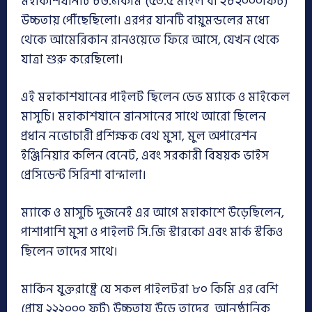
মহাকাশযানটি ৮৬.১কিমি (৫৩.৫ মাইল বা ২৮২০০০ফিট)
উচ্চতায় পৌঁছেছিলো। এরপর যানটি বায়ুমন্ডলের মধ্যে
থেকে আমেরিকান রানওয়েতে ফিরে আসে, যেখন থেকে
যাত্রা শুরু করেছিলো।
এই মহাকাশযানের পাইলট ছিলেন ডেভ ম্যাকে ও মাইকেল
মাসুচি। মহাকাশযানে ব্রানসানের সাথে আরো ছিলেন
প্রধান নভোচারী প্রশিক্ষক বেথ মুসা, মুল অপারেশন
ইঞ্জিনিয়ার কলিন বেনেট, এবং সরকারী বিষয়ক ভাইস
প্রেসিডেন্ট সিরিশা বান্দালা।
ম্যাকে ও মাসুচি দুজনেই এর আগে মহাকাশে উড়েছিলেন,
পাশাপাশি মুসা ও পাইলট সি.জি স্টারকো এবং মার্ক স্টকিও
ছিলেন তাদের সাথে।
মার্কিন যুক্তরাষ্ট্রে যে সকল পাইলটরা ৮০ কিমি এর বেশি
(প্রায় ২২২০০০ ফুট) উচ্চতায় উড়ে তাদের আনুষ্ঠানিক