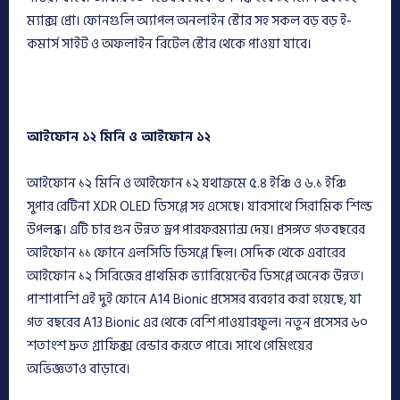
ম্যাক্স প্রো। ফোনগুলি অ্যাপল অনলাইন স্টোর সহ সকল বড় বড় ই-
কমার্স সাইট ও অফলাইন রিটেল স্টোর থেকে পাওয়া যাবে।
আইফোন ১২ মিনি ও আইফোন ১২
আইফোন ১২ মিনি ও আইফোন ১২ যথাক্রমে ৫.৪ ইঞ্চি ও ৬.১ ইঞ্চি
সুপার রেটিনা XDR OLED ডিসপ্লে সহ এসেছে। যারসাথে সিরামিক শিল্ড
উপলব্ধ। এটি চার গুন উন্নত ড্রপ পারফরম্যান্স দেয়। প্রসঙ্গত গতবছরের
আইফোন ১১ ফোনে এলসিডি ডিসপ্লে ছিল। সেদিক থেকে এবারের
আইফোন ১২ সিরিজের প্রাথমিক ভ্যারিয়েন্টের ডিসপ্লে অনেক উন্নত।
পাশাপাশি এই দুই ফোনে A14 Bionic প্রসেসর ব্যবহার করা হয়েছে, যা
গত বছরের A13 Bionic এর থেকে বেশি পাওয়ারফুল। নতুন প্রসেসর ৬০
শতাংশ দ্রুত গ্রাফিক্স রেন্ডার করতে পারে। সাথে গেমিংয়ের
অভিজ্ঞতাও বাড়াবে।