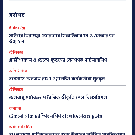
সর্বশেষ
ই-গভর্নেন্স
সাইবার নিরাপত্তা জোরদারে সিআইআরএস ও এনআরএস
উদ্বোধন
টেলিকম
গ্রামীণফোন ও ডেকো ফুডসের কৌশগত পার্টনারশিপ
কম্পিউটেক
ব্যবসায়ে অবদান রাখা ওয়ালটন কর্মকর্তারা পুরস্কৃত
টেলিকম
জলবায়ু পর্যবেক্ষণে বৈশ্বিক স্বীকৃতি পেল বিএসসিএল
অন্যান্য
টেকনো সাফ চ্যাম্পিয়নশিপ বাংলাদেশের ড্র চূড়ান্ত
অটোমোবাইল
বাংলাদেশে গাড়িচালকদের জন্য উবারের হাইব্রিড সাবস্ক্রিপশন