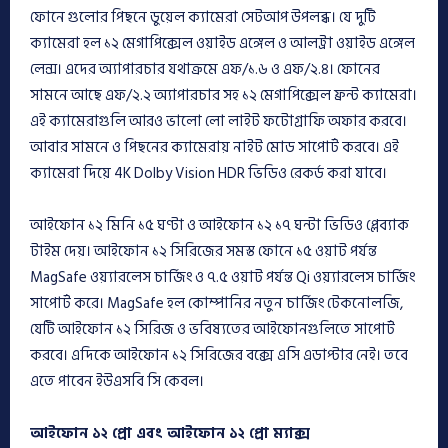
ফোনে গুলোর পিছনে ডুয়েল ক্যামেরা সেটআপ উপলব্ধ। যে দুটি
ক্যামেরা হল ১২ মেগাপিক্সেল ওয়াইড এঙ্গেল ও আলট্রা ওয়াইড এঙ্গেল
লেন্স। এদের অ্যাপারচার যথাক্রমে এফ/১.৬ ও এফ/২.৪। ফোনের
সামনে আছে এফ/২.২ অ্যাপারচার সহ ১২ মেগাপিক্সেল ফ্রন্ট ক্যামেরা।
এই ক্যামেরাগুলি আরও ভালো লো লাইট ফটোগ্রাফি অফার করবে।
আবার সামনে ও পিছনের ক্যামেরায় নাইট মোড সাপোর্ট করবে। এই
ক্যামেরা দিয়ে 4K Dolby Vision HDR ভিডিও রেকর্ড করা যাবে।
আইফোন ১২ মিনি ১৫ ঘণ্টা ও আইফোন ১২ ১৭ ঘন্টা ভিডিও প্লেব্যাক
টাইম দেয়। আইফোন ১২ সিরিজের সমস্ত ফোনে ১৫ ওয়াট পর্যন্ত
MagSafe ওয়্যারলেস চার্জিং ও ৭.৫ ওয়াট পর্যন্ত Qi ওয়্যারলেস চার্জিং
সাপোর্ট করে। MagSafe হল কোম্পানির নতুন চার্জিং টেকনোলজি,
যেটি আইফোন ১২ সিরিজ ও ভবিষ্যতের আইফোনগুলিতে সাপোর্ট
করবে। এদিকে আইফোন ১২ সিরিজের বক্সে এসি এডাপ্টার নেই। তবে
এতে পাবেন ইউএসবি সি কেবল।
আইফোন ১২ প্রো এবং আইফোন ১২ প্রো ম্যাক্স