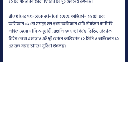
১২ এর সমস্ত ক্যামেরা ফিচার এই দুই ফোনেও উপলব্ধ।
প্রতিষ্ঠানের পক্ষ থেকে জানানো হয়েছে, আইফোন ১২ প্রো এবং
আইফোন ১২ প্রো ম্যাক্স হল প্রথম আইফোন যেটি দীর্ঘক্ষণ ব্যাটারি
লাইফ দেবে। দাবি অনুযায়ী, এগুলি ২০ ঘন্টা পর্যন্ত ভিডিও প্লেব্যাক
টাইম দেবে। এছাড়াও এই দুই ফোনে আইফোন ১২ মিনি ও আইফোন ১২
এর মত সমস্ত চার্জিং সুবিধা উপলব্ধ।