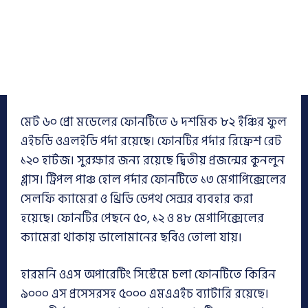
মেট ৬০ প্রো মডেলের ফোনটিতে ৬ দশমিক ৮২ ইঞ্চির ফুল
এইচডি ওএলইডি পর্দা রয়েছে। ফোনটির পর্দার রিফ্রেশ রেট
১২০ হার্টজ। সুরক্ষার জন্য রয়েছে দ্বিতীয় প্রজন্মের কুনলুন
গ্লাস। ট্রিপল পাঞ্চ হোল পর্দার ফোনটিতে ১৩ মেগাপিক্সেলের
সেলফি ক্যামেরা ও থ্রিডি ডেপথ সেন্সর ব্যবহার করা
হয়েছে। ফোনটির পেছনে ৫০, ১২ ও ৪৮ মেগাপিক্সেলের
ক্যামেরা থাকায় ভালোমানের ছবিও তোলা যায়।
হারমনি ওএস অপারেটিং সিস্টেমে চলা ফোনটিতে কিরিন
৯০০০ এস প্রসেসরসহ ৫০০০ এমএএইচ ব্যাটারি রয়েছে।