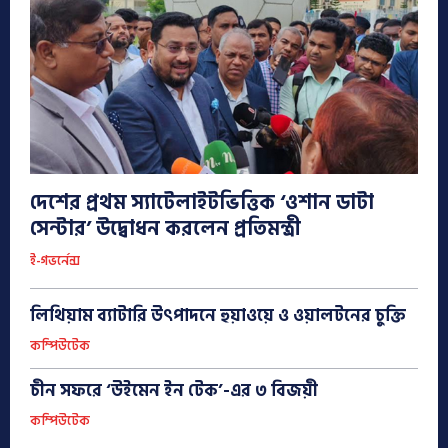
দেশের প্রথম স্যাটেলাইটভিত্তিক ‘ওশান ডাটা
সেন্টার’ উদ্বোধন করলেন প্রতিমন্ত্রী
ই-গভর্নেন্স
লিথিয়াম ব্যাটারি উৎপাদনে হুয়াওয়ে ও ওয়ালটনের চুক্তি
কম্পিউটেক
চীন সফরে ‘উইমেন ইন টেক’-এর ৩ বিজয়ী
কম্পিউটেক