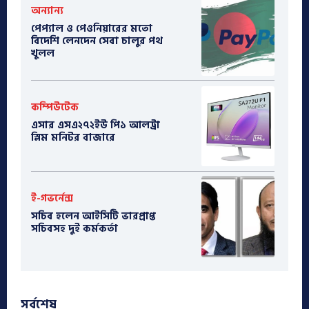
অন্যান্য
পেপ্যাল ও পেওনিয়ারের মতো
বিদেশি লেনদেন সেবা চালুর পথ
খুলল
কম্পিউটেক
এসার এসএ২৭২ইউ পি১ আলট্রা
স্লিম মনিটর বাজারে
ই-গভর্নেন্স
সচিব হলেন আইসিটি ভারপ্রাপ্ত
সচিবসহ দুই কর্মকর্তা
সর্বশেষ