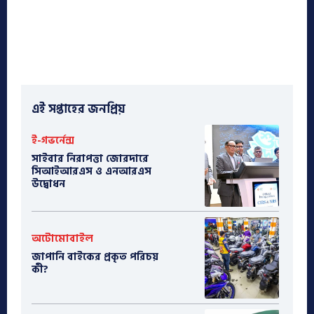
এই সপ্তাহের জনপ্রিয়
ই-গভর্নেন্স
সাইবার নিরাপত্তা জোরদারে
সিআইআরএস ও এনআরএস
উদ্বোধন
অটোমোবাইল
​জাপানি বাইকের প্রকৃত পরিচয়
কী?