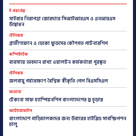
ই-গভর্নেন্স
সাইবার নিরাপত্তা জোরদারে সিআইআরএস ও এনআরএস
উদ্বোধন
টেলিকম
গ্রামীণফোন ও ডেকো ফুডসের কৌশগত পার্টনারশিপ
কম্পিউটেক
ব্যবসায়ে অবদান রাখা ওয়ালটন কর্মকর্তারা পুরস্কৃত
টেলিকম
জলবায়ু পর্যবেক্ষণে বৈশ্বিক স্বীকৃতি পেল বিএসসিএল
অন্যান্য
টেকনো সাফ চ্যাম্পিয়নশিপ বাংলাদেশের ড্র চূড়ান্ত
অটোমোবাইল
বাংলাদেশে গাড়িচালকদের জন্য উবারের হাইব্রিড সাবস্ক্রিপশন
চালু