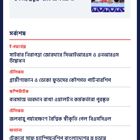
সর্বশেষ
ই-গভর্নেন্স
সাইবার নিরাপত্তা জোরদারে সিআইআরএস ও এনআরএস
উদ্বোধন
টেলিকম
গ্রামীণফোন ও ডেকো ফুডসের কৌশগত পার্টনারশিপ
কম্পিউটেক
ব্যবসায়ে অবদান রাখা ওয়ালটন কর্মকর্তারা পুরস্কৃত
টেলিকম
জলবায়ু পর্যবেক্ষণে বৈশ্বিক স্বীকৃতি পেল বিএসসিএল
অন্যান্য
টেকনো সাফ চ্যাম্পিয়নশিপ বাংলাদেশের ড্র চূড়ান্ত