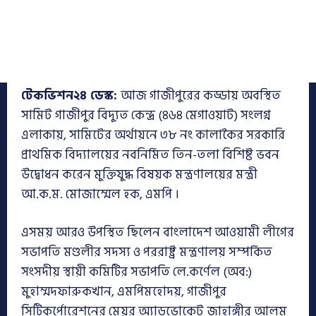
টেকভিশন২৪ ডেস্ক:
আজ গাজীপুরের কড্ডায় অবস্থিত
সামিট গাজীপুর বিদ্যুত কেন্দ্র (৪৬৪ মেগাওয়াট) সংলগ্ন
এলাকায়, সামিটের অর্থায়নে ৩৮ নং কালাকৈর সরকারি
প্রাথমিক বিদ্যালয়ের নবনির্মিত তিন-তলা বিশিষ্ট ভবন
উদ্বোধন করেন মুক্তিযুদ্ধ বিষয়ক মন্ত্রণালয়ের মন্ত্রী
আ.ক.ম. মোজাম্মেল হক, এমপি ।
এসময় আরও উপস্থিত ছিলেন বাংলাদেশ আওয়ামী লীগের
সভাপতি মণ্ডলীর সদস্য ও পররাষ্ট্র মন্ত্রণালয় সম্পর্কিত
সংসদীয় স্থায়ী কমিটির সভাপতি লে.কর্ণেল (অব:)
মুহাম্মদফারুকখান, এমপিমহোদয়, গাজীপুর
সিটিকর্পোরেশনের মেয়র অ্যাডভোকেট জাহাঙ্গীর আলম