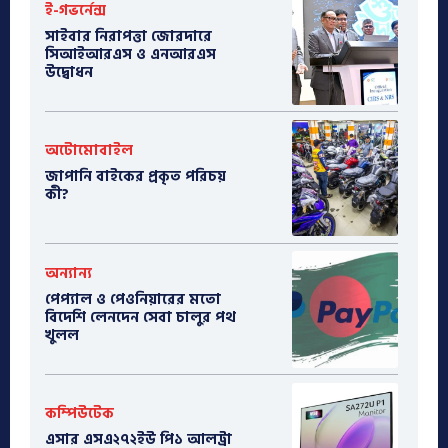
ই-গভর্নেন্স
সাইবার নিরাপত্তা জোরদারে
সিআইআরএস ও এনআরএস
উদ্বোধন
অটোমোবাইল
​জাপানি বাইকের প্রকৃত পরিচয়
কী?
অন্যান্য
পেপ্যাল ও পেওনিয়ারের মতো
বিদেশি লেনদেন সেবা চালুর পথ
খুলল
কম্পিউটেক
এসার এসএ২৭২ইউ পি১ আলট্রা