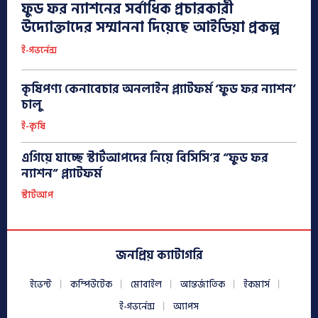
ফুড ফর ন্যাশনের সর্বাধিক প্রচারকারী
উদ্যোক্তাদের সম্মাননা দিয়েছে আইডিয়া প্রকল্প
ই-গভর্নেন্স
কৃষিপণ্য কেনাবেচার অনলাইন প্ল্যাটফর্ম ‘ফুড ফর ন্যাশন’
চালু
ই-কৃষি
এগিয়ে যাচ্ছে স্টার্টআপদের নিয়ে বিসিসি’র “ফুড ফর
ন্যাশন” প্ল্যাটফর্ম
স্টার্টআপ
জনপ্রিয় ক্যাটাগরি
ইভেন্ট
কম্পিউটেক
মোবাইল
আন্তর্জাতিক
ইকমার্স
ই-গভর্নেন্স
অ্যাপস