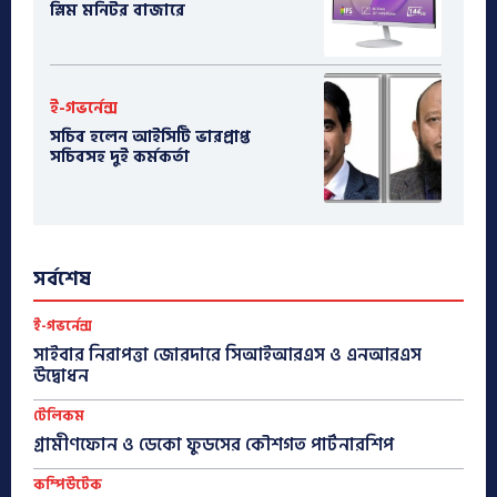
স্লিম মনিটর বাজারে
ই-গভর্নেন্স
সচিব হলেন আইসিটি ভারপ্রাপ্ত
সচিবসহ দুই কর্মকর্তা
সর্বশেষ
ই-গভর্নেন্স
সাইবার নিরাপত্তা জোরদারে সিআইআরএস ও এনআরএস
উদ্বোধন
টেলিকম
গ্রামীণফোন ও ডেকো ফুডসের কৌশগত পার্টনারশিপ
কম্পিউটেক