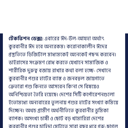
টেকভিশন ডেক্স:
এবারের ঈদ-উল-আযহা অর্থাৎ
কুরবানীর ঈদ হবে অন্যরকম। করোনাকালীন ঈদের
প্রস্তুতিতে ডিজিটাল মাধ্যমকেই অনেকেই পছন্দ করবেন।
ভাইরাসের সংক্রমণ রোধ করতে যেখানে সামাজিক ও
শারীরিক দুরুত্ব বজায় রাখার কথা বলা হচ্ছে- সেখানে
কুরবানীর পশুর হাটের ব্যাস্ত ও জনবহুল জায়গাতে
ক্রেতারা পশু কিনতে আসবেন কি’না সে বিষয়েও
অনিশ্চিয়তা তৈরি হয়েছে। দেশের সিটি কর্পোরেশনগুলো
ইতোমধ্যে অন্যবারের তুলনায় পশুর হাটের সংখ্যা কমিয়ে
দিচ্ছেন। অথচ গ্রামীণ অর্থনীতিতে কুরবানীর ভূমিকা
ব্যাপক। অসংখ্য চাষী ও ছোট বড় খামারিরা দেশের
কুরবানীর পশুর চাহিদা মেটাতে সারা বছর ধরে গরু-ছাগল