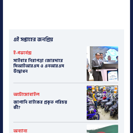
এই সপ্তাহের জনপ্রিয়
ই-গভর্নেন্স
সাইবার নিরাপত্তা জোরদারে
সিআইআরএস ও এনআরএস
উদ্বোধন
অটোমোবাইল
​জাপানি বাইকের প্রকৃত পরিচয়
কী?
অন্যান্য