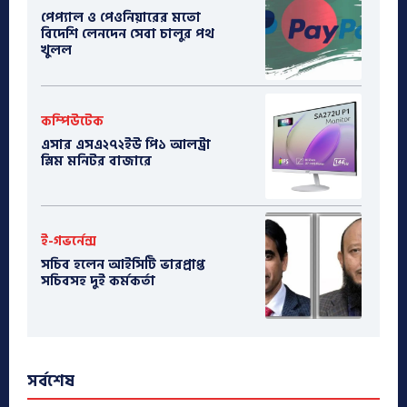
পেপ্যাল ও পেওনিয়ারের মতো
বিদেশি লেনদেন সেবা চালুর পথ
খুলল
কম্পিউটেক
এসার এসএ২৭২ইউ পি১ আলট্রা
স্লিম মনিটর বাজারে
ই-গভর্নেন্স
সচিব হলেন আইসিটি ভারপ্রাপ্ত
সচিবসহ দুই কর্মকর্তা
সর্বশেষ