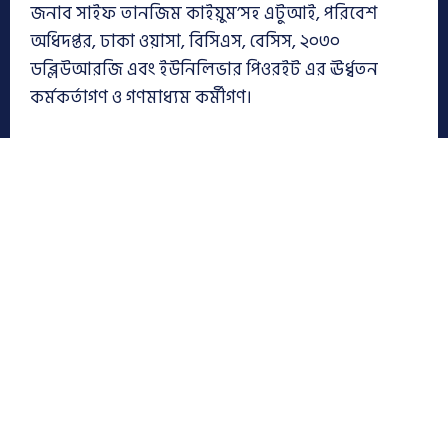
জনাব সাইফ তানজিম কাইয়ুম’সহ এটুআই, পরিবেশ
অধিদপ্তর, ঢাকা ওয়াসা, বিসিএস, বেসিস, ২০৩০
ডব্লিউআরজি এবং ইউনিলিভার পিওরইট এর ঊর্ধ্বতন
কর্মকর্তাগণ ও গণমাধ্যম কর্মীগণ।