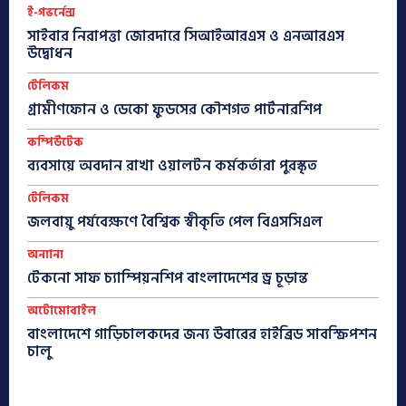
ই-গভর্নেন্স
সাইবার নিরাপত্তা জোরদারে সিআইআরএস ও এনআরএস
উদ্বোধন
টেলিকম
গ্রামীণফোন ও ডেকো ফুডসের কৌশগত পার্টনারশিপ
কম্পিউটেক
ব্যবসায়ে অবদান রাখা ওয়ালটন কর্মকর্তারা পুরস্কৃত
টেলিকম
জলবায়ু পর্যবেক্ষণে বৈশ্বিক স্বীকৃতি পেল বিএসসিএল
অন্যান্য
টেকনো সাফ চ্যাম্পিয়নশিপ বাংলাদেশের ড্র চূড়ান্ত
অটোমোবাইল
বাংলাদেশে গাড়িচালকদের জন্য উবারের হাইব্রিড সাবস্ক্রিপশন
চালু