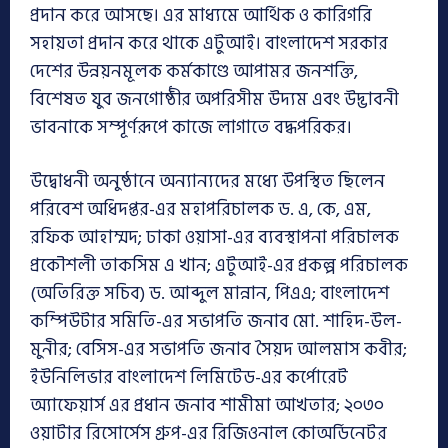
প্রদান করে আসছে। এর মাধ্যমে আর্থিক ও কারিগরি
সহায়তা প্রদান করে থাকে এটুআই। বাংলাদেশ সরকার
দেশের উন্নয়নমূলক কর্মকাণ্ডে আপামর জনশক্তি,
বিশেষত যুব জনগোষ্ঠীর অপরিসীম উদ্যম এবং উদ্ভাবনী
ভাবনাকে সম্পূর্ণরূপে কাজে লাগাতে বদ্ধপরিকর।
উদ্বোধনী অনুষ্ঠানে অন্যান্যদের মধ্যে উপস্থিত ছিলেন
পরিবেশ অধিদপ্তর-এর মহাপরিচালক ড. এ, কে, এম,
রফিক আহাম্মদ; ঢাকা ওয়াসা-এর ব্যবস্থাপনা পরিচালক
প্রকৌশলী তাকসিম এ খান; এটুআই-এর প্রকল্প পরিচালক
(অতিরিক্ত সচিব) ড. আব্দুল মান্নান, পিএএ; বাংলাদেশ
কম্পিউটার সমিতি-এর সভাপতি জনাব মো. শাহিদ-উল-
মুনীর; বেসিস-এর সভাপতি জনাব সৈয়দ আলমাস কবীর;
ইউনিলিভার বাংলাদেশ লিমিটেড-এর কর্পোরেট
অ্যাফেয়ার্স এর প্রধান জনাব শামীমা আখতার; ২০৩০
ওয়াটার রিসোর্সেস গ্রুপ-এর রিজিওনাল কোঅর্ডিনেটর