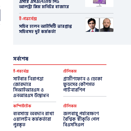
এসার এসএ২৭২ইউ পি১
আলট্রা স্লিম মনিটর বাজারে
ই-গভর্নেন্স
সচিব হলেন আইসিটি ভারপ্রাপ্ত
সচিবসহ দুই কর্মকর্তা
সর্বশেষ
ই-গভর্নেন্স
টেলিকম
সাইবার নিরাপত্তা
গ্রামীণফোন ও ডেকো
জোরদারে
ফুডসের কৌশগত
সিআইআরএস ও
পার্টনারশিপ
এনআরএস উদ্বোধন
কম্পিউটেক
টেলিকম
ব্যবসায়ে অবদান রাখা
জলবায়ু পর্যবেক্ষণে
ওয়ালটন কর্মকর্তারা
বৈশ্বিক স্বীকৃতি পেল
পুরস্কৃত
বিএসসিএল