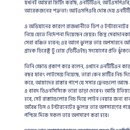
যখনই আমরা মিটিং করছি, এনটিটিএন, আইএসপিএবি, 
আরেকজনের শত্রুতা। আইএসপিএবি দোষ দেয় এনটিট
এ অভিযানের কারণে রাজধানীতে ডিশ ও ইন্টারনেটের কো
নিয়ে যেতে নির্দেশনা দিয়েছেন মেয়র। কিন্তু সেবাদানকা
সেবা বঞ্চিত হবেন| এর আগে ঝুলন্ত তার অপসারনে অভ
গ্রাহক ডিরেক্ট টু হোম (ডিটিএইচ) সংযোগের প্রতি ঝুঁক
তিনি ক্ষোভ প্রকাশ করে বলেন, এখানে এনটিটিএন কাজ
বছর যাবৎ লাইসেন্স নিয়েছে, তারা কেন মাটির নিচ দিয়
করে, আমাদের রাস্তার পাশে যে সসার ড্রেনগুলো আছ
এ বাবদ ডিএনসিসিকে তারা ভাড়া দেবেন। আমি ইতিমধ্য
হবে, সেই রাস্তাাগুলোর নিচ দিয়ে লাইন নেয়ার জন্য ব
অবৈধ ডিস ও ইন্টারনেটের ঝুলন্ত তার অপসারণের পরে গুল
পশ্চিম দিকে সকল তার অপসারণ করা হবে।