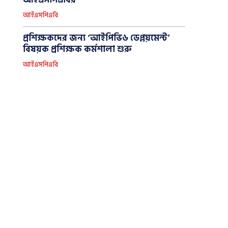
আইএসপিএবির
আইএসপিএবি
প্রশিক্ষকদের জন্য ‘আইপিভি৬ ডেপ্লয়মেন্ট’
বিষয়ক প্রশিক্ষক কর্মশালা শুরু
আইএসপিএবি