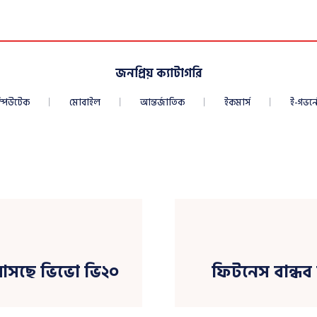
জনপ্রিয় ক্যাটাগরি
্পিউটেক
মোবাইল
আন্তর্জাতিক
ইকমার্স
ই-গভর্নে
আসছে ভিভো ভি২০
ফিটনেস বান্ধব 