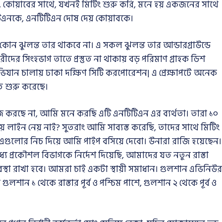
কোয়াবের সাথে, যখনই মিটিং শুরু করি, মনে হয় একজনের সাথে
িএনকে, এনটিটিএন দোষ দেয় কোয়াবকে।
ন ঝুলন্ত তার থাকবে না। এ সকল ঝুলন্ত তার আন্ডারগ্রাউন্ডে
রীদের সিংহভাগ তাতে প্রস্তুত না থাকায় বড় পরিমাণ গ্রাহক ডিশ
িযান চালায় ঢাকা দক্ষিণ সিটি করপোরেশন| এ প্রেক্ষাপটে অনেক
তে শুরু করেছে।
 করছে না, আমি মনে করছি এটি এনটিটিএন এর ব্যর্থতা। তারা ১০
ে লাইন নেয় নাই? সুতরাং আমি সাব্যস্ত করেছি, তাদের সাথে মিটিং
ে এগুলোর নিচ দিয়ে আমি পাইপ বসিয়ে দেবো। উনারা রাজি হয়েছেন।
ে প্রকৌশল বিভাগকে নির্দেশ দিয়েছি, আমাদের যত নতুন রাস্তা
্যবস্থা রাখা হবে। আমরা চাই একটা স্থায়ী সমাধান। গুলশান এভিনিউর
শান ১ থেকে রাস্তার পূর্ব ও পশ্চিম পাশে, গুলশান ২ থেকে পূর্ব ও