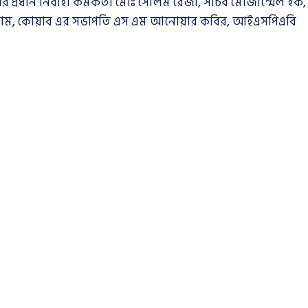
প্রধান নির্বাহী কর্মকর্তা মোঃ সেলিম রেজা, সচিব মোজাম্মেল হক,
ইসলাম, কোয়াব এর সভাপতি এস এম আনোয়ার কবির, আইএসপিএবি