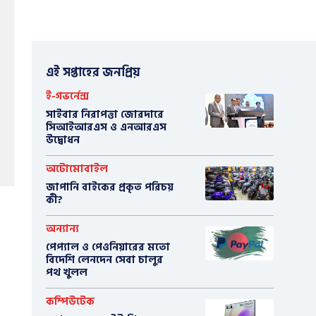
এই সপ্তাহের জনপ্রিয়
ই-গভর্নেন্স
সাইবার নিরাপত্তা জোরদারে
সিআইআরএস ও এনআরএস
উদ্বোধন
অটোমোবাইল
​জাপানি বাইকের প্রকৃত পরিচয়
কী?
অন্যান্য
পেপ্যাল ও পেওনিয়ারের মতো
বিদেশি লেনদেন সেবা চালুর
পথ খুলল
কম্পিউটেক