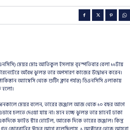
(ডিএনসিসি) মেয়র মোঃ আতিকুল ইসলাম বৃহস্পতিবার বেলা ১১টায়
ন্টারনেটেরে অবৈধ ঝুলন্ত তার অপসারণ কাজের উদ্বোধন করেন।
স্তান অ্যাম্বেসি থেকে শুটিং ক্লাব পর্যন্ত) ডিএনসিসি এলাকায়
রু হলো।
্বোধনকালে মেয়র বলেন, তারের জঞ্জাল আজ থেকে ১০ বছর আগে
এভাবে চলতে দেওয়া যায় না। মনে হচ্ছে ঝুলন্ত তার মানেই ঢাকা
একদিকে ফাইভ স্টার হোটেল, আরেক দিকে তারের জঞ্জাল। কিন্তু
মি গত কোরবানির ঈদের আগে বলেছিলাম, ১ অক্টোবর থেকে আমরা