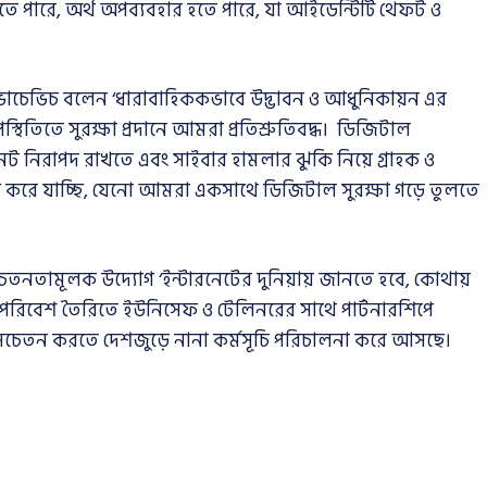
 হতে পারে, অর্থ অপব্যবহার হতে পারে, যা আইডেন্টিটি থেফট ও
দে কোভাচেভিচ বলেন ‘ধারাবাহিককভাবে উদ্ভাবন ও আধুনিকায়ন এর
িতিতে সুরক্ষা প্রদানে আমরা প্রতিশ্রুতিবদ্ধ। ডিজিটাল
ারনেট নিরাপদ রাখতে এবং সাইবার হামলার ঝুকি নিয়ে গ্রাহক ও
করে যাচ্ছি, যেনো আমরা একসাথে ডিজিটাল সুরক্ষা গড়ে তুলতে
নতামূলক উদ্যোগ ‘ইন্টারনেটের দুনিয়ায় জানতে হবে, কোথায়
 পরিবেশ তৈরিতে ইউনিসেফ ও টেলিনরের সাথে পার্টনারশিপে
 সচেতন করতে দেশজুড়ে নানা কর্মসূচি পরিচালনা করে আসছে।