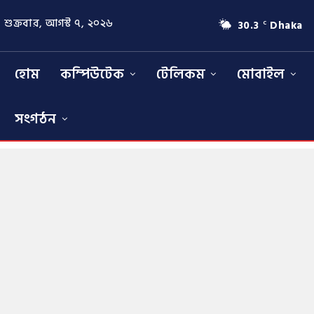
শুক্রবার, আগস্ট ৭, ২০২৬
30.3
Dhaka
C
হোম
কম্পিউটেক
টেলিকম
মোবাইল
সংগঠন