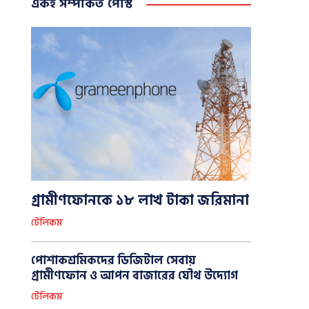
একই সম্পর্কিত পোস্ট
গ্রামীণফোনকে ১৮ লাখ টাকা জরিমানা
টেলিকম
পোশাকশ্রমিকদের ডিজিটাল সেবায়
গ্রামীণফোন ও আপন বাজারের যৌথ উদ্যোগ
টেলিকম