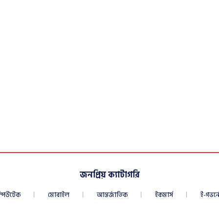
জনপ্রিয় ক্যাটাগরি
্পিউটেক
মোবাইল
আন্তর্জাতিক
ইকমার্স
ই-গভর্নে