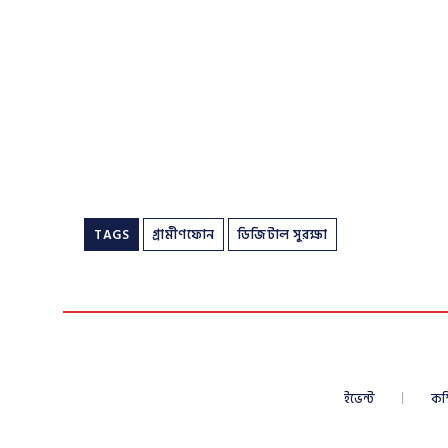
TAGS
গ্রামীণফোন
ডিজিটাল সুরক্ষা
ইভেন্ট
কম