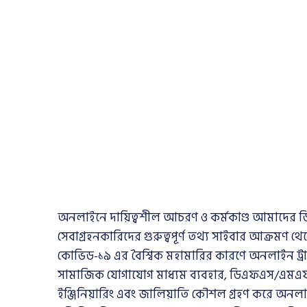
অনলাইনে দায়িত্বশীল আচরণ ও কর্মকাণ্ড আমাদের ড
সেবাগ্রহনকারিদের গুরুত্বপূর্ণ তথ্য সাইবার আক্রমণ থ
কোভিড-১৯ এর বৈশ্বিক মহামারির কারণে অনলাইন ট্রা
সামাজিক যোগাযোগ মাধ্যম ব্যবহার, ডিএফএস/এমএফএস এবং 
ইঞ্জিনিয়ারিং এবং জালিয়াতি কৌশল গ্রহণ করে অনলা