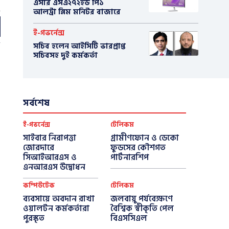
এসার এসএ২৭২ইউ পি১
আলট্রা স্লিম মনিটর বাজারে
ই-গভর্নেন্স
সচিব হলেন আইসিটি ভারপ্রাপ্ত
সচিবসহ দুই কর্মকর্তা
সর্বশেষ
ই-গভর্নেন্স
টেলিকম
সাইবার নিরাপত্তা
গ্রামীণফোন ও ডেকো
জোরদারে
ফুডসের কৌশগত
সিআইআরএস ও
পার্টনারশিপ
এনআরএস উদ্বোধন
কম্পিউটেক
টেলিকম
ব্যবসায়ে অবদান রাখা
জলবায়ু পর্যবেক্ষণে
ওয়ালটন কর্মকর্তারা
বৈশ্বিক স্বীকৃতি পেল
পুরস্কৃত
বিএসসিএল