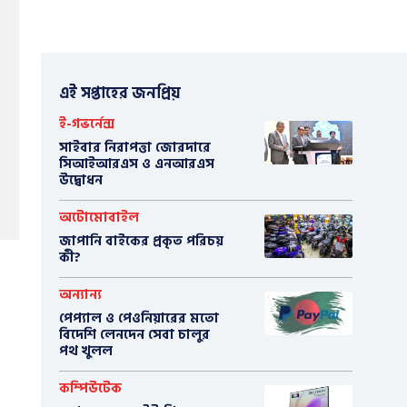
এই সপ্তাহের জনপ্রিয়
ই-গভর্নেন্স
সাইবার নিরাপত্তা জোরদারে
সিআইআরএস ও এনআরএস
উদ্বোধন
অটোমোবাইল
​জাপানি বাইকের প্রকৃত পরিচয়
কী?
অন্যান্য
পেপ্যাল ও পেওনিয়ারের মতো
বিদেশি লেনদেন সেবা চালুর
পথ খুলল
কম্পিউটেক