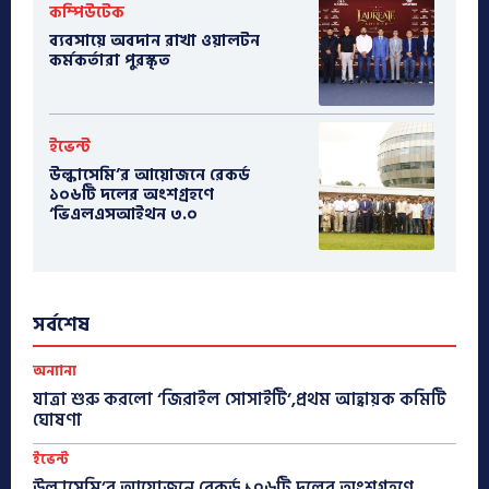
কম্পিউটেক
ব্যবসায়ে অবদান রাখা ওয়ালটন
কর্মকর্তারা পুরস্কৃত
ইভেন্ট
উল্কাসেমি’র আয়োজনে রেকর্ড
১০৬টি দলের অংশগ্রহণে
‘ভিএলএসআইথন ৩.০
সর্বশেষ
অন্যান্য
যাত্রা শুরু করলো ‘জিরাইল সোসাইটি’,প্রথম আহ্বায়ক কমিটি
ঘোষণা
ইভেন্ট
উল্কাসেমি’র আয়োজনে রেকর্ড ১০৬টি দলের অংশগ্রহণে