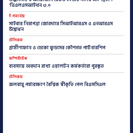
‘ভিএলএসআইথন ৩.০
ই-গভর্নেন্স
সাইবার নিরাপত্তা জোরদারে সিআইআরএস ও এনআরএস
উদ্বোধন
টেলিকম
গ্রামীণফোন ও ডেকো ফুডসের কৌশগত পার্টনারশিপ
কম্পিউটেক
ব্যবসায়ে অবদান রাখা ওয়ালটন কর্মকর্তারা পুরস্কৃত
টেলিকম
জলবায়ু পর্যবেক্ষণে বৈশ্বিক স্বীকৃতি পেল বিএসসিএল