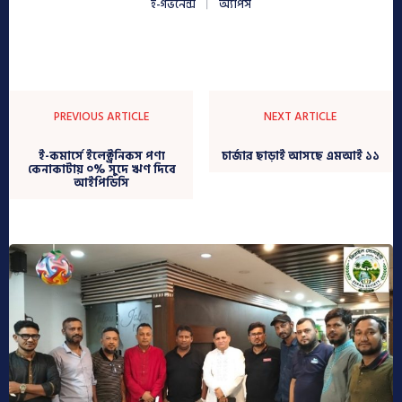
ই-গভর্নেন্স
অ্যাপস
PREVIOUS ARTICLE
NEXT ARTICLE
ই-কমার্সে ইলেক্ট্রনিকস পণ্য
চার্জার ছাড়াই আসছে এমআই ১১
কেনাকাটায় ০% সুদে ঋণ দিবে
আইপিডিসি