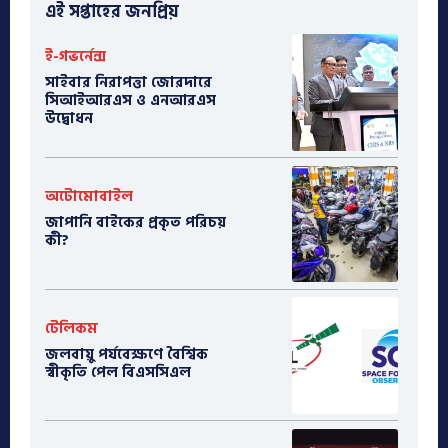
এই সপ্তাহের জনপ্রিয়
ই-গভর্নেন্স
সাইবার নিরাপত্তা জোরদারে
সিআইআরএস ও এনআরএস
উদ্বোধন
অটোমোবাইল
​জাপানি বাইকের প্রকৃত পরিচয়
কী?
টেলিকম
জলবায়ু পর্যবেক্ষণে বৈশ্বিক
স্বীকৃতি পেল বিএসসিএল