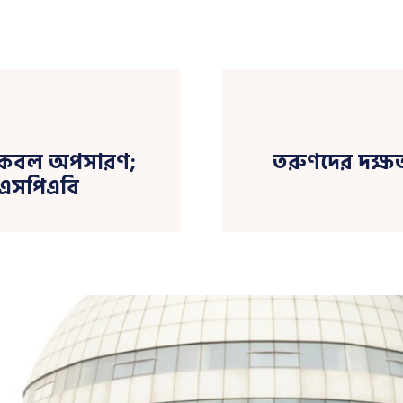
ট কেবল অপসারণ;
তরুণদের দক্ষ
ইএসপিএবি