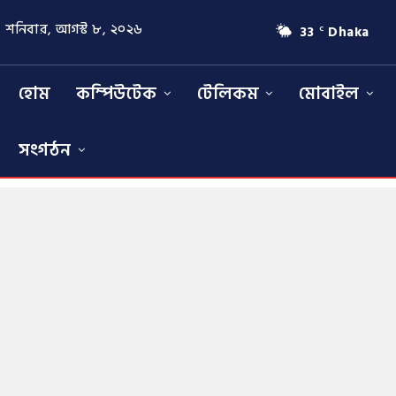
শনিবার, আগস্ট ৮, ২০২৬
33
Dhaka
C
হোম
কম্পিউটেক
টেলিকম
মোবাইল
সংগঠন