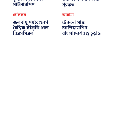
পার্টনারশিপ
পুরস্কৃত
টেলিকম
অন্যান্য
জলবায়ু পর্যবেক্ষণে
টেকনো সাফ
বৈশ্বিক স্বীকৃতি পেল
চ্যাম্পিয়নশিপ
বিএসসিএল
বাংলাদেশের ড্র চূড়ান্ত