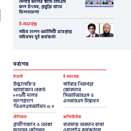
দেশীয় ফলের স্বাদে ইসিএস
ফল উৎসব, প্রযুক্তি খাতে
মিলনমেলা
ই-গভর্নেন্স
সচিব হলেন আইসিটি ভারপ্রাপ্ত
সচিবসহ দুই কর্মকর্তা
সর্বশেষ
ইভেন্ট
ই-গভর্নেন্স
উল্কাসেমি’র
সাইবার নিরাপত্তা
আয়োজনে রেকর্ড
জোরদারে
১০৬টি দলের
সিআইআরএস ও
অংশগ্রহণে
এনআরএস উদ্বোধন
‘ভিএলএসআইথন ৩.০
টেলিকম
কম্পিউটেক
গ্রামীণফোন ও ডেকো
ব্যবসায়ে অবদান রাখা
ফুডসের কৌশগত
ওয়ালটন কর্মকর্তারা