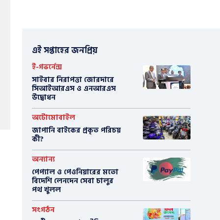
এই সপ্তাহের জনপ্রিয়
ই-গভর্নেন্স
সাইবার নিরাপত্তা জোরদারে
সিআইআরএস ও এনআরএস
উদ্বোধন
অটোমোবাইল
​জাপানি বাইকের প্রকৃত পরিচয়
কী?
অন্যান্য
পেপ্যাল ও পেওনিয়ারের মতো
বিদেশি লেনদেন সেবা চালুর
পথ খুলল
সংগঠন