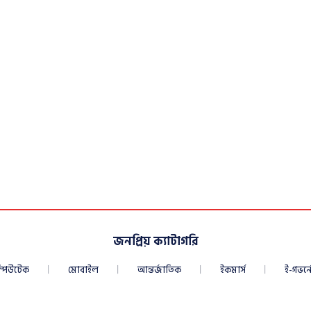
জনপ্রিয় ক্যাটাগরি
্পিউটেক
মোবাইল
আন্তর্জাতিক
ইকমার্স
ই-গভর্নে